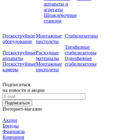
аппараты и
агрегаты
Шпаклевочные
станции
Пескоструйное
Монтажные
Стабилизаторы
оборудование
пистолеты
Трехфазные
Пескоструйные
Расходные
стабилизаторы
аппараты
материалы
Однофазные
Пескоструйные
Монтажные
стабилизаторы
камеры
пистолеты
Подписаться
на новости и акции
Подписаться
Интернет-магазин
Акции
Бренды
Франшиза
Компания