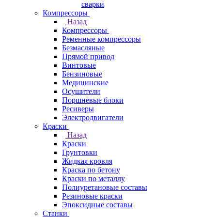
сварки
Компрессоры
Назад
Компрессоры
Ременные компрессоры
Безмасляные
Прямой привод
Винтовые
Бензиновые
Медицинские
Осушители
Поршневые блоки
Ресиверы
Электродвигатели
Краски
Назад
Краски
Грунтовки
Жидкая кровля
Краска по бетону
Краски по металлу
Полиуретановые составы
Резиновые краски
Эпоксидные составы
Станки