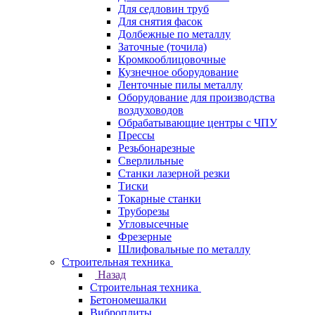
Для седловин труб
Для снятия фасок
Долбежные по металлу
Заточные (точила)
Кромкооблицовочные
Кузнечное оборудование
Ленточные пилы металлу
Оборудование для производства
воздуховодов
Обрабатывающие центры с ЧПУ
Прессы
Резьбонарезные
Сверлильные
Станки лазерной резки
Тиски
Токарные станки
Труборезы
Угловысечные
Фрезерные
Шлифовальные по металлу
Строительная техника
Назад
Строительная техника
Бетономешалки
Виброплиты