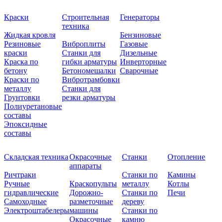
Краски
Строительная
Генераторы
техника
Жидкая кровля
Бензиновые
Резиновые
Виброплиты
Газовые
краски
Станки для
Дизельные
Краска по
гибки арматуры
Инверторные
бетону
Бетономешалки
Сварочные
Краски по
Вибротрамбовки
металлу
Станки для
Грунтовки
резки арматуры
Полиуретановые
составы
Эпоксидные
составы
Складская техника
Окрасочные
Станки
Отопление
аппараты
Ричтраки
Станки по
Камины
Ручные
Краскопульты
металлу
Котлы
гидравлические
Дорожно-
Станки по
Печи
Самоходные
разметочные
дереву
Электроштабелеры
машины
Станки по
Окрасочные
камню