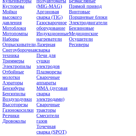
Культиваторы
полуавтоматы
Безмасляные
Кусторезы
(MIG-MAG)
Прямой привод
Мойки
Аргоновая
Винтовые
высокого
сварка (TIG)
Поршневые блоки
давления
Газосварочное
Электродвигатели
Мотоблоки
оборудование
Бензиновые
Мотопомпы
Индукционные
Медицинские
Наборы
нагреватели
Осушители
Опрыскиватели
Лазерная
Ресиверы
Снегоуборочная
сварка
техника
Печи для
Триммеры
сушки
Электропилы
электродов
Отбойные
Плазморезы
молотки
Сварочные
Аэраторы
аппараты
Бензобуры
ММА (дуговая
Бензопилы
сварка
Воздуходувки
электродами)
Высоторезы
Сварочные
Газонокосилки
тракторы
Резчики
Смесители
Дровоколы
газов
Точечная
сварка (SPOT)