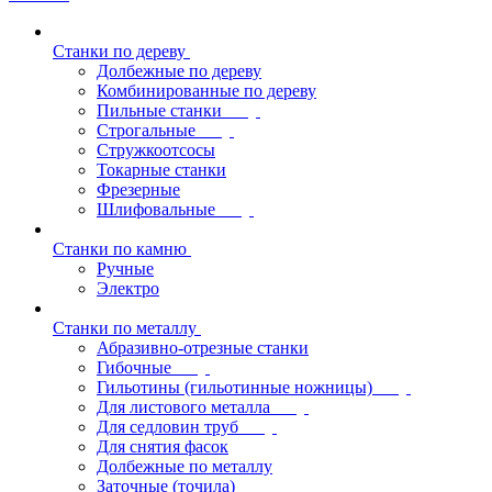
Станки по дереву
Долбежные по дереву
Комбинированные по дереву
Пильные станки
Строгальные
Стружкоотсосы
Токарные станки
Фрезерные
Шлифовальные
Станки по камню
Ручные
Электро
Станки по металлу
Абразивно-отрезные станки
Гибочные
Гильотины (гильотинные ножницы)
Для листового металла
Для седловин труб
Для снятия фасок
Долбежные по металлу
Заточные (точила)