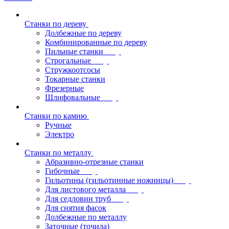
Станки по дереву
Долбежные по дереву
Комбинированные по дереву
Пильные станки
Строгальные
Стружкоотсосы
Токарные станки
Фрезерные
Шлифовальные
Станки по камню
Ручные
Электро
Станки по металлу
Абразивно-отрезные станки
Гибочные
Гильотины (гильотинные ножницы)
Для листового металла
Для седловин труб
Для снятия фасок
Долбежные по металлу
Заточные (точила)