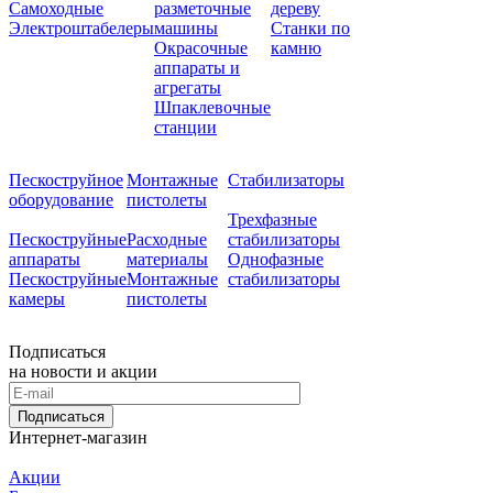
Самоходные
разметочные
дереву
Электроштабелеры
машины
Станки по
Окрасочные
камню
аппараты и
агрегаты
Шпаклевочные
станции
Пескоструйное
Монтажные
Стабилизаторы
оборудование
пистолеты
Трехфазные
Пескоструйные
Расходные
стабилизаторы
аппараты
материалы
Однофазные
Пескоструйные
Монтажные
стабилизаторы
камеры
пистолеты
Подписаться
на новости и акции
Подписаться
Интернет-магазин
Акции