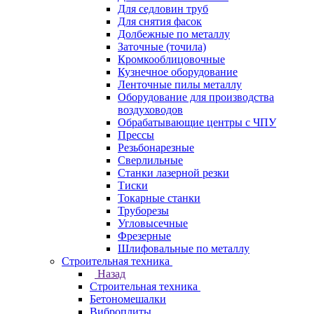
Для седловин труб
Для снятия фасок
Долбежные по металлу
Заточные (точила)
Кромкооблицовочные
Кузнечное оборудование
Ленточные пилы металлу
Оборудование для производства
воздуховодов
Обрабатывающие центры с ЧПУ
Прессы
Резьбонарезные
Сверлильные
Станки лазерной резки
Тиски
Токарные станки
Труборезы
Угловысечные
Фрезерные
Шлифовальные по металлу
Строительная техника
Назад
Строительная техника
Бетономешалки
Виброплиты