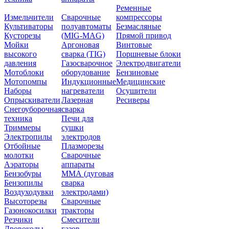
Ременные
Измельчители
Сварочные
компрессоры
Культиваторы
полуавтоматы
Безмасляные
Кусторезы
(MIG-MAG)
Прямой привод
Мойки
Аргоновая
Винтовые
высокого
сварка (TIG)
Поршневые блоки
давления
Газосварочное
Электродвигатели
Мотоблоки
оборудование
Бензиновые
Мотопомпы
Индукционные
Медицинские
Наборы
нагреватели
Осушители
Опрыскиватели
Лазерная
Ресиверы
Снегоуборочная
сварка
техника
Печи для
Триммеры
сушки
Электропилы
электродов
Отбойные
Плазморезы
молотки
Сварочные
Аэраторы
аппараты
Бензобуры
ММА (дуговая
Бензопилы
сварка
Воздуходувки
электродами)
Высоторезы
Сварочные
Газонокосилки
тракторы
Резчики
Смесители
Дровоколы
газов