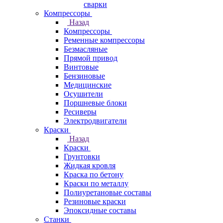
сварки
Компрессоры
Назад
Компрессоры
Ременные компрессоры
Безмасляные
Прямой привод
Винтовые
Бензиновые
Медицинские
Осушители
Поршневые блоки
Ресиверы
Электродвигатели
Краски
Назад
Краски
Грунтовки
Жидкая кровля
Краска по бетону
Краски по металлу
Полиуретановые составы
Резиновые краски
Эпоксидные составы
Станки