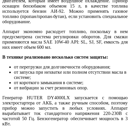
двигателем, который имеет воздушное охлаждение. Прибор
оснащен бензобаком объемом 15 л, в качестве топлива
используется бензин АИ-92. Можно применять газовое
топливо (пропан/пропан-бутан), если установить специальное
оборудование.
Аппарат экономно расходует топливо, поскольку в нем
предусмотрена система регулировки оборотов. Для смазки
применяются масла SAE 10W-40 API: SL, SJ, SF, емкость для
них имеет объем 600 мл.
В технике реализовано несколько систем защиты:
от перегрузки для долговечности оборудования;
от запуска при нехватке или полном отсутствии масла в
системе;
от короткого замыкания в системе;
от вибрации за счет резиновых опор.
Генератор HUTER DY4000LX запускается с помощью
электростартера от АКБ, а также ручным способом, поэтому
прибор можно запустить в любых условиях. Аппарат
вырабатывает ток стандартного напряжения 220-230В с
частотой 50 Гц. Бензогенератор обеспечивает мощность в 3
кВт.