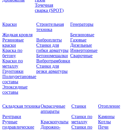
Точечная
сварка (SPOT)
Краски
Строительная
Генераторы
техника
Жидкая кровля
Бензиновые
Резиновые
Виброплиты
Газовые
краски
Станки для
Дизельные
Краска по
гибки арматуры
Инверторные
бетону
Бетономешалки
Сварочные
Краски по
Вибротрамбовки
металлу
Станки для
Грунтовки
резки арматуры
Полиуретановые
составы
Эпоксидные
составы
Складская техника
Окрасочные
Станки
Отопление
аппараты
Ричтраки
Станки по
Камины
Ручные
Краскопульты
металлу
Котлы
гидравлические
Дорожно-
Станки по
Печи