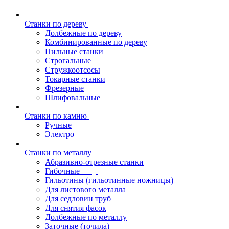
Станки по дереву
Долбежные по дереву
Комбинированные по дереву
Пильные станки
Строгальные
Стружкоотсосы
Токарные станки
Фрезерные
Шлифовальные
Станки по камню
Ручные
Электро
Станки по металлу
Абразивно-отрезные станки
Гибочные
Гильотины (гильотинные ножницы)
Для листового металла
Для седловин труб
Для снятия фасок
Долбежные по металлу
Заточные (точила)