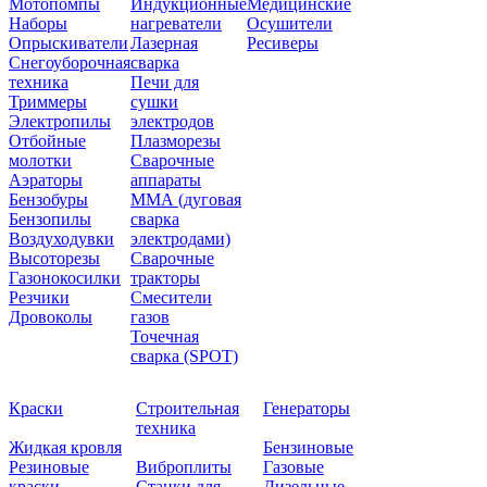
Мотопомпы
Индукционные
Медицинские
Наборы
нагреватели
Осушители
Опрыскиватели
Лазерная
Ресиверы
Снегоуборочная
сварка
техника
Печи для
Триммеры
сушки
Электропилы
электродов
Отбойные
Плазморезы
молотки
Сварочные
Аэраторы
аппараты
Бензобуры
ММА (дуговая
Бензопилы
сварка
Воздуходувки
электродами)
Высоторезы
Сварочные
Газонокосилки
тракторы
Резчики
Смесители
Дровоколы
газов
Точечная
сварка (SPOT)
Краски
Строительная
Генераторы
техника
Жидкая кровля
Бензиновые
Резиновые
Виброплиты
Газовые
краски
Станки для
Дизельные