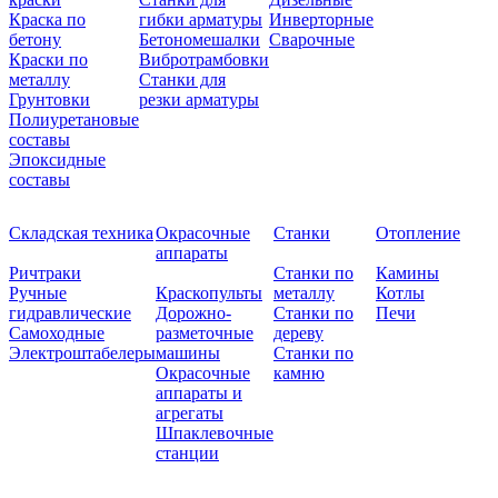
Краска по
гибки арматуры
Инверторные
бетону
Бетономешалки
Сварочные
Краски по
Вибротрамбовки
металлу
Станки для
Грунтовки
резки арматуры
Полиуретановые
составы
Эпоксидные
составы
Складская техника
Окрасочные
Станки
Отопление
аппараты
Ричтраки
Станки по
Камины
Ручные
Краскопульты
металлу
Котлы
гидравлические
Дорожно-
Станки по
Печи
Самоходные
разметочные
дереву
Электроштабелеры
машины
Станки по
Окрасочные
камню
аппараты и
агрегаты
Шпаклевочные
станции