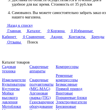
удобное для вас время. Стоимость от 35 руб./км
Самовывоз. Вы можете самостоятельно забрать заказ из
нашего магазина.
Назад к списку
Главная
Каталог
0
Корзина
0
Избранные
Кабинет
0
Сравнение
Акции
Контакты
Бренды
Отзывы
Поиск
Каталог товаров
Садовая
Сварочные
Компрессоры
техника
аппараты
Ременные
Измельчители
Сварочные
компрессоры
Культиваторы
полуавтоматы
Безмасляные
Кусторезы
(MIG-MAG)
Прямой привод
Мойки
Аргоновая
Винтовые
высокого
сварка (TIG)
Поршневые блоки
давления
Газосварочное
Электродвигатели
Мотоблоки
оборудование
Бензиновые