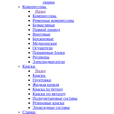
сварки
Компрессоры
Назад
Компрессоры
Ременные компрессоры
Безмасляные
Прямой привод
Винтовые
Бензиновые
Медицинские
Осушители
Поршневые блоки
Ресиверы
Электродвигатели
Краски
Назад
Краски
Грунтовки
Жидкая кровля
Краска по бетону
Краски по металлу
Полиуретановые составы
Резиновые краски
Эпоксидные составы
Станки