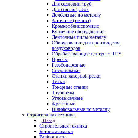
Для седловин труб
Для снятия фасок
Долбежные по металлу
Заточные (точила)
Кромкооблицовочные
Кузнечное оборудование
Ленточные пилы металлу
Оборудование для производства
воздуховодов
Обрабатывающие центры с ЧПУ
Прессы
Резьбонарезные
Сверлильные
Станки лазерной резки
Тиски
Токарные станки
Труборезы
Угловысечные
Фрезерные
Шлифовальные по металлу
Строительная техника
Назад
Строительная техника
Бетономешалки
Виброплиты