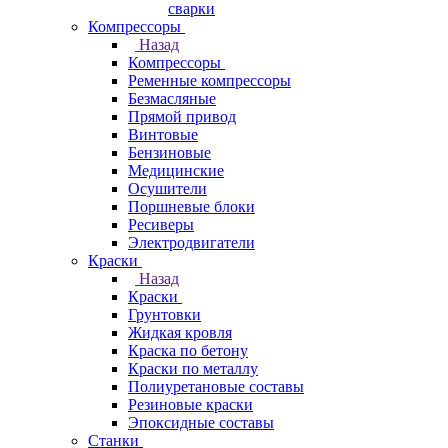
сварки
Компрессоры
Назад
Компрессоры
Ременные компрессоры
Безмасляные
Прямой привод
Винтовые
Бензиновые
Медицинские
Осушители
Поршневые блоки
Ресиверы
Электродвигатели
Краски
Назад
Краски
Грунтовки
Жидкая кровля
Краска по бетону
Краски по металлу
Полиуретановые составы
Резиновые краски
Эпоксидные составы
Станки