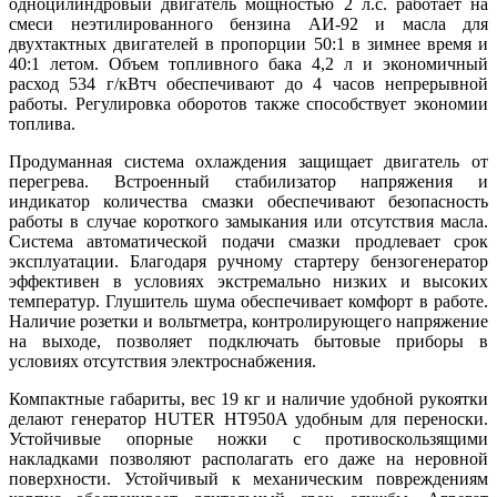
одноцилиндровый двигатель мощностью 2 л.с. работает на
смеси неэтилированного бензина АИ-92 и масла для
двухтактных двигателей в пропорции 50:1 в зимнее время и
40:1 летом. Объем топливного бака 4,2 л и экономичный
расход 534 г/кВтч обеспечивают до 4 часов непрерывной
работы. Регулировка оборотов также способствует экономии
топлива.
Продуманная система охлаждения защищает двигатель от
перегрева. Встроенный стабилизатор напряжения и
индикатор количества смазки обеспечивают безопасность
работы в случае короткого замыкания или отсутствия масла.
Система автоматической подачи смазки продлевает срок
эксплуатации. Благодаря ручному стартеру бензогенератор
эффективен в условиях экстремально низких и высоких
температур. Глушитель шума обеспечивает комфорт в работе.
Наличие розетки и вольтметра, контролирующего напряжение
на выходе, позволяет подключать бытовые приборы в
условиях отсутствия электроснабжения.
Компактные габариты, вес 19 кг и наличие удобной рукоятки
делают генератор HUTER HT950A удобным для переноски.
Устойчивые опорные ножки с противоскользящими
накладками позволяют располагать его даже на неровной
поверхности. Устойчивый к механическим повреждениям