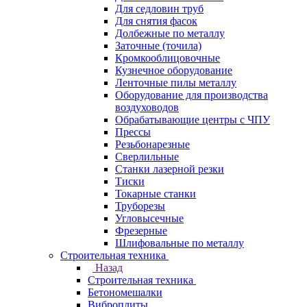
Для седловин труб
Для снятия фасок
Долбежные по металлу
Заточные (точила)
Кромкооблицовочные
Кузнечное оборудование
Ленточные пилы металлу
Оборудование для производства
воздуховодов
Обрабатывающие центры с ЧПУ
Прессы
Резьбонарезные
Сверлильные
Станки лазерной резки
Тиски
Токарные станки
Труборезы
Угловысечные
Фрезерные
Шлифовальные по металлу
Строительная техника
Назад
Строительная техника
Бетономешалки
Виброплиты