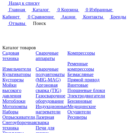
Назад к списку
Главная
Каталог
0
Корзина
0
Избранные
Кабинет
0
Сравнение
Акции
Контакты
Бренды
Отзывы
Поиск
Каталог товаров
Садовая
Сварочные
Компрессоры
техника
аппараты
Ременные
Измельчители
Сварочные
компрессоры
Культиваторы
полуавтоматы
Безмасляные
Кусторезы
(MIG-MAG)
Прямой привод
Мойки
Аргоновая
Винтовые
высокого
сварка (TIG)
Поршневые блоки
давления
Газосварочное
Электродвигатели
Мотоблоки
оборудование
Бензиновые
Мотопомпы
Индукционные
Медицинские
Наборы
нагреватели
Осушители
Опрыскиватели
Лазерная
Ресиверы
Снегоуборочная
сварка
техника
Печи для