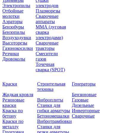
Триммеры
сушки
Электропилы
электродов
Отбойные
Плазморезы
молотки
Сварочные
Аэраторы
аппараты
Бензобуры
ММА (дуговая
Бензопилы
сварка
Воздуходувки
электродами)
Высоторезы
Сварочные
Газонокосилки
тракторы
Резчики
Смесители
Дровоколы
газов
Точечная
сварка (SPOT)
Краски
Строительная
Генераторы
техника
Жидкая кровля
Бензиновые
Резиновые
Виброплиты
Газовые
краски
Станки для
Дизельные
Краска по
гибки арматуры
Инверторные
бетону
Бетономешалки
Сварочные
Краски по
Вибротрамбовки
металлу
Станки для
Грунтовки
резки арматуры