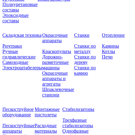
Полиуретановые
составы
Эпоксидные
составы
Складская техника
Окрасочные
Станки
Отопление
аппараты
Ричтраки
Станки по
Камины
Ручные
Краскопульты
металлу
Котлы
гидравлические
Дорожно-
Станки по
Печи
Самоходные
разметочные
дереву
Электроштабелеры
машины
Станки по
Окрасочные
камню
аппараты и
агрегаты
Шпаклевочные
станции
Пескоструйное
Монтажные
Стабилизаторы
оборудование
пистолеты
Трехфазные
Пескоструйные
Расходные
стабилизаторы
аппараты
материалы
Однофазные