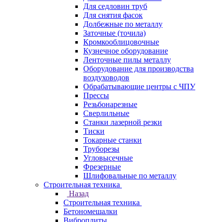
Для седловин труб
Для снятия фасок
Долбежные по металлу
Заточные (точила)
Кромкооблицовочные
Кузнечное оборудование
Ленточные пилы металлу
Оборудование для производства
воздуховодов
Обрабатывающие центры с ЧПУ
Прессы
Резьбонарезные
Сверлильные
Станки лазерной резки
Тиски
Токарные станки
Труборезы
Угловысечные
Фрезерные
Шлифовальные по металлу
Строительная техника
Назад
Строительная техника
Бетономешалки
Виброплиты