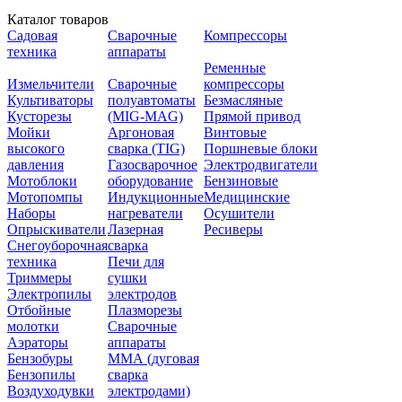
Каталог товаров
Садовая
Сварочные
Компрессоры
техника
аппараты
Ременные
Измельчители
Сварочные
компрессоры
Культиваторы
полуавтоматы
Безмасляные
Кусторезы
(MIG-MAG)
Прямой привод
Мойки
Аргоновая
Винтовые
высокого
сварка (TIG)
Поршневые блоки
давления
Газосварочное
Электродвигатели
Мотоблоки
оборудование
Бензиновые
Мотопомпы
Индукционные
Медицинские
Наборы
нагреватели
Осушители
Опрыскиватели
Лазерная
Ресиверы
Снегоуборочная
сварка
техника
Печи для
Триммеры
сушки
Электропилы
электродов
Отбойные
Плазморезы
молотки
Сварочные
Аэраторы
аппараты
Бензобуры
ММА (дуговая
Бензопилы
сварка
Воздуходувки
электродами)