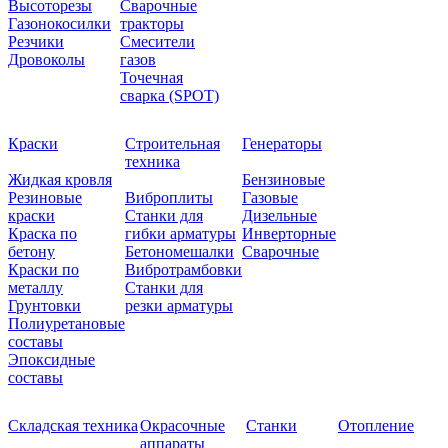
Высоторезы
Сварочные
Газонокосилки
тракторы
Резчики
Смесители
Дровоколы
газов
Точечная
сварка (SPOT)
Краски
Строительная
Генераторы
техника
Жидкая кровля
Бензиновые
Резиновые
Виброплиты
Газовые
краски
Станки для
Дизельные
Краска по
гибки арматуры
Инверторные
бетону
Бетономешалки
Сварочные
Краски по
Вибротрамбовки
металлу
Станки для
Грунтовки
резки арматуры
Полиуретановые
составы
Эпоксидные
составы
Складская техника
Окрасочные
Станки
Отопление
аппараты