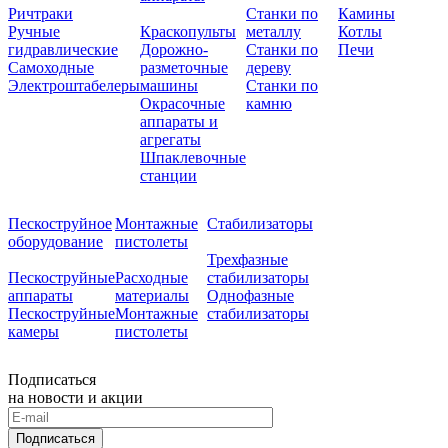
Ричтраки
Станки по
Камины
Ручные
Краскопульты
металлу
Котлы
гидравлические
Дорожно-
Станки по
Печи
Самоходные
разметочные
дереву
Электроштабелеры
машины
Станки по
Окрасочные
камню
аппараты и
агрегаты
Шпаклевочные
станции
Пескоструйное
Монтажные
Стабилизаторы
оборудование
пистолеты
Трехфазные
Пескоструйные
Расходные
стабилизаторы
аппараты
материалы
Однофазные
Пескоструйные
Монтажные
стабилизаторы
камеры
пистолеты
Подписаться
на новости и акции
Подписаться