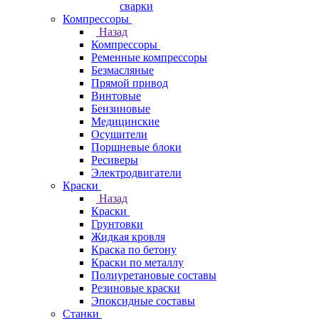
сварки
Компрессоры
Назад
Компрессоры
Ременные компрессоры
Безмасляные
Прямой привод
Винтовые
Бензиновые
Медицинские
Осушители
Поршневые блоки
Ресиверы
Электродвигатели
Краски
Назад
Краски
Грунтовки
Жидкая кровля
Краска по бетону
Краски по металлу
Полиуретановые составы
Резиновые краски
Эпоксидные составы
Станки