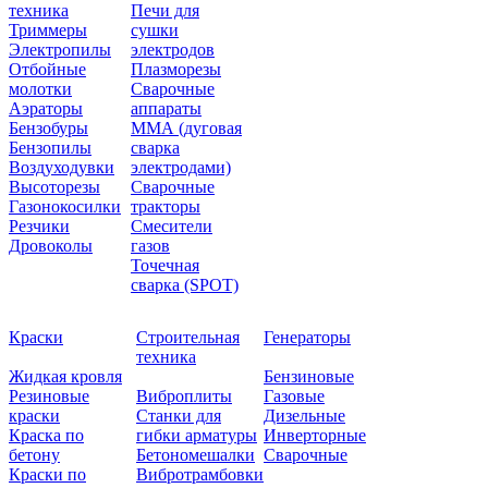
техника
Печи для
Триммеры
сушки
Электропилы
электродов
Отбойные
Плазморезы
молотки
Сварочные
Аэраторы
аппараты
Бензобуры
ММА (дуговая
Бензопилы
сварка
Воздуходувки
электродами)
Высоторезы
Сварочные
Газонокосилки
тракторы
Резчики
Смесители
Дровоколы
газов
Точечная
сварка (SPOT)
Краски
Строительная
Генераторы
техника
Жидкая кровля
Бензиновые
Резиновые
Виброплиты
Газовые
краски
Станки для
Дизельные
Краска по
гибки арматуры
Инверторные
бетону
Бетономешалки
Сварочные
Краски по
Вибротрамбовки