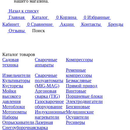
нашего магазина.
Назад к списку
Главная
Каталог
0
Корзина
0
Избранные
Кабинет
0
Сравнение
Акции
Контакты
Бренды
Отзывы
Поиск
Каталог товаров
Садовая
Сварочные
Компрессоры
техника
аппараты
Ременные
Измельчители
Сварочные
компрессоры
Культиваторы
полуавтоматы
Безмасляные
Кусторезы
(MIG-MAG)
Прямой привод
Мойки
Аргоновая
Винтовые
высокого
сварка (TIG)
Поршневые блоки
давления
Газосварочное
Электродвигатели
Мотоблоки
оборудование
Бензиновые
Мотопомпы
Индукционные
Медицинские
Наборы
нагреватели
Осушители
Опрыскиватели
Лазерная
Ресиверы
Снегоуборочная
сварка