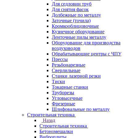
Для седловин труб
Для снятия фасок
Долбежные по металлу
Заточные (точила)
Кромкооблицовочные
Кузнечное оборудование
Ленточные пилы металлу
Оборудование для производства
воздуховодов
Обрабатывающие центры с ЧПУ
Прессы
Резьбонарезные
Сверлильные
Станки лазерной резки
Тиски
Токарные станки
Труборезы
Угловысечные
Фрезерные
Шлифовальные по металлу
Строительная техника
Назад
Строительная техника
Бетономешалки
Виброплиты