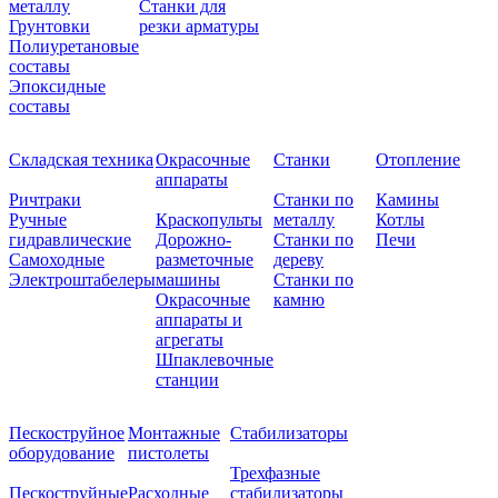
металлу
Станки для
Грунтовки
резки арматуры
Полиуретановые
составы
Эпоксидные
составы
Складская техника
Окрасочные
Станки
Отопление
аппараты
Ричтраки
Станки по
Камины
Ручные
Краскопульты
металлу
Котлы
гидравлические
Дорожно-
Станки по
Печи
Самоходные
разметочные
дереву
Электроштабелеры
машины
Станки по
Окрасочные
камню
аппараты и
агрегаты
Шпаклевочные
станции
Пескоструйное
Монтажные
Стабилизаторы
оборудование
пистолеты
Трехфазные
Пескоструйные
Расходные
стабилизаторы