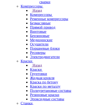
сварки
Компрессоры
Назад
Компрессоры
Ременные компрессоры
Безмасляные
Прямой привод
Винтовые
Бензиновые
Медицинские
Осушители
Поршневые блоки
Ресиверы
Электродвигатели
Краски
Назад
Краски
Грунтовки
Жидкая кровля
Краска по бетону
Краски по металлу
Полиуретановые составы
Резиновые краски
Эпоксидные составы
Станки