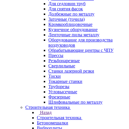
Для седловин труб
Для снятия фасок
Долбежные по металлу
Заточные (точила)
Кромкооблицовочные
Кузнечное оборудование
Ленточные пилы металлу
Оборудование для производства
воздуховодов
Обрабатывающие центры с ЧПУ
Прессы
Резьбонарезные
Сверлильные
Станки лазерной резки
Тиски
Токарные станки
Труборезы
Угловысечные
Фрезерные
Шлифовальные по металлу
Строительная техника
Назад
Строительная техника
Бетономешалки
Виброплиты