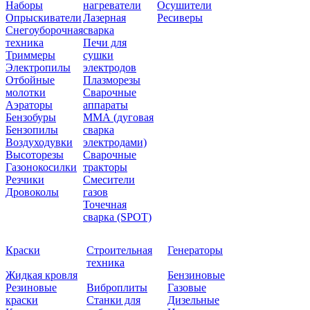
Наборы
нагреватели
Осушители
Опрыскиватели
Лазерная
Ресиверы
Снегоуборочная
сварка
техника
Печи для
Триммеры
сушки
Электропилы
электродов
Отбойные
Плазморезы
молотки
Сварочные
Аэраторы
аппараты
Бензобуры
ММА (дуговая
Бензопилы
сварка
Воздуходувки
электродами)
Высоторезы
Сварочные
Газонокосилки
тракторы
Резчики
Смесители
Дровоколы
газов
Точечная
сварка (SPOT)
Краски
Строительная
Генераторы
техника
Жидкая кровля
Бензиновые
Резиновые
Виброплиты
Газовые
краски
Станки для
Дизельные