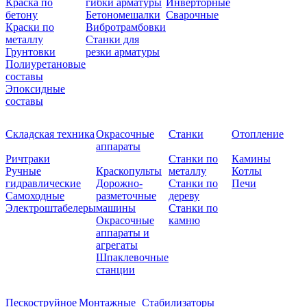
Краска по
гибки арматуры
Инверторные
бетону
Бетономешалки
Сварочные
Краски по
Вибротрамбовки
металлу
Станки для
Грунтовки
резки арматуры
Полиуретановые
составы
Эпоксидные
составы
Складская техника
Окрасочные
Станки
Отопление
аппараты
Ричтраки
Станки по
Камины
Ручные
Краскопульты
металлу
Котлы
гидравлические
Дорожно-
Станки по
Печи
Самоходные
разметочные
дереву
Электроштабелеры
машины
Станки по
Окрасочные
камню
аппараты и
агрегаты
Шпаклевочные
станции
Пескоструйное
Монтажные
Стабилизаторы