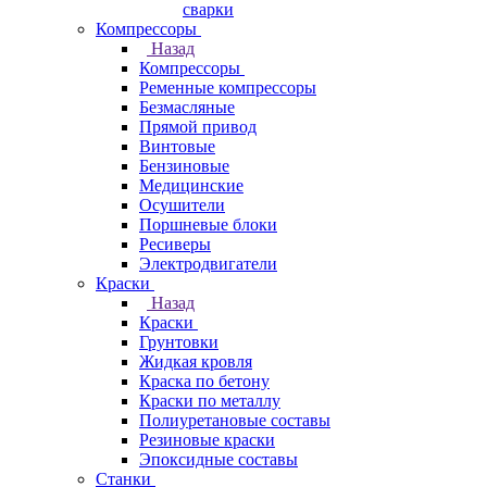
сварки
Компрессоры
Назад
Компрессоры
Ременные компрессоры
Безмасляные
Прямой привод
Винтовые
Бензиновые
Медицинские
Осушители
Поршневые блоки
Ресиверы
Электродвигатели
Краски
Назад
Краски
Грунтовки
Жидкая кровля
Краска по бетону
Краски по металлу
Полиуретановые составы
Резиновые краски
Эпоксидные составы
Станки