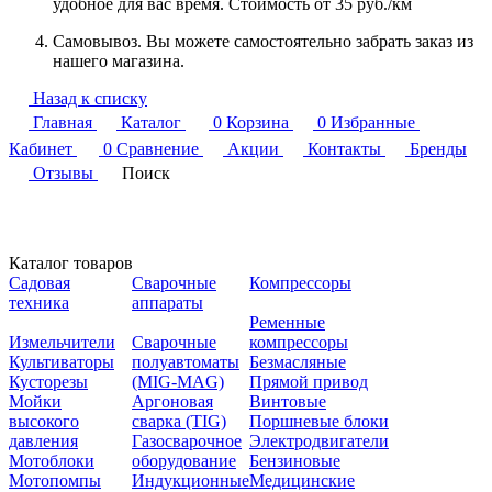
удобное для вас время. Стоимость от 35 руб./км
Самовывоз. Вы можете самостоятельно забрать заказ из
нашего магазина.
Назад к списку
Главная
Каталог
0
Корзина
0
Избранные
Кабинет
0
Сравнение
Акции
Контакты
Бренды
Отзывы
Поиск
Каталог товаров
Садовая
Сварочные
Компрессоры
техника
аппараты
Ременные
Измельчители
Сварочные
компрессоры
Культиваторы
полуавтоматы
Безмасляные
Кусторезы
(MIG-MAG)
Прямой привод
Мойки
Аргоновая
Винтовые
высокого
сварка (TIG)
Поршневые блоки
давления
Газосварочное
Электродвигатели
Мотоблоки
оборудование
Бензиновые
Мотопомпы
Индукционные
Медицинские