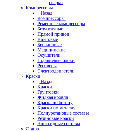
сварки
Компрессоры
Назад
Компрессоры
Ременные компрессоры
Безмасляные
Прямой привод
Винтовые
Бензиновые
Медицинские
Осушители
Поршневые блоки
Ресиверы
Электродвигатели
Краски
Назад
Краски
Грунтовки
Жидкая кровля
Краска по бетону
Краски по металлу
Полиуретановые составы
Резиновые краски
Эпоксидные составы
Станки