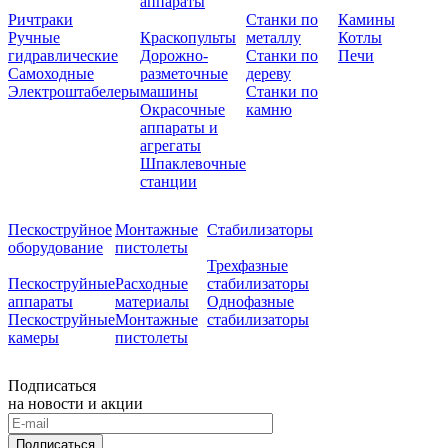
аппараты
Ричтраки
Станки по
Камины
Ручные
Краскопульты
металлу
Котлы
гидравлические
Дорожно-
Станки по
Печи
Самоходные
разметочные
дереву
Электроштабелеры
машины
Станки по
Окрасочные
камню
аппараты и
агрегаты
Шпаклевочные
станции
Пескоструйное
Монтажные
Стабилизаторы
оборудование
пистолеты
Трехфазные
Пескоструйные
Расходные
стабилизаторы
аппараты
материалы
Однофазные
Пескоструйные
Монтажные
стабилизаторы
камеры
пистолеты
Подписаться
на новости и акции
Подписаться