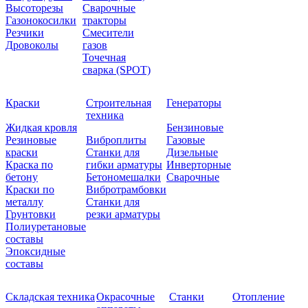
Высоторезы
Сварочные
Газонокосилки
тракторы
Резчики
Смесители
Дровоколы
газов
Точечная
сварка (SPOT)
Краски
Строительная
Генераторы
техника
Жидкая кровля
Бензиновые
Резиновые
Виброплиты
Газовые
краски
Станки для
Дизельные
Краска по
гибки арматуры
Инверторные
бетону
Бетономешалки
Сварочные
Краски по
Вибротрамбовки
металлу
Станки для
Грунтовки
резки арматуры
Полиуретановые
составы
Эпоксидные
составы
Складская техника
Окрасочные
Станки
Отопление