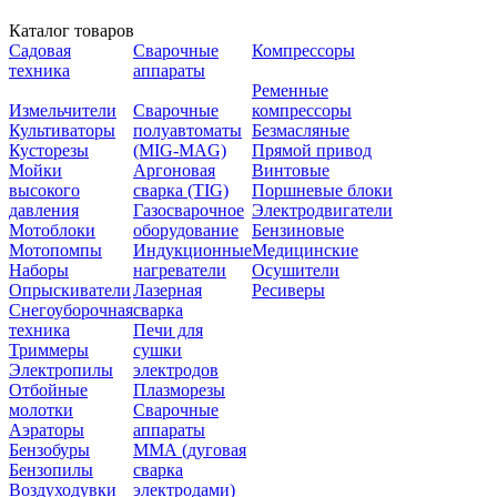
Каталог товаров
Садовая
Сварочные
Компрессоры
техника
аппараты
Ременные
Измельчители
Сварочные
компрессоры
Культиваторы
полуавтоматы
Безмасляные
Кусторезы
(MIG-MAG)
Прямой привод
Мойки
Аргоновая
Винтовые
высокого
сварка (TIG)
Поршневые блоки
давления
Газосварочное
Электродвигатели
Мотоблоки
оборудование
Бензиновые
Мотопомпы
Индукционные
Медицинские
Наборы
нагреватели
Осушители
Опрыскиватели
Лазерная
Ресиверы
Снегоуборочная
сварка
техника
Печи для
Триммеры
сушки
Электропилы
электродов
Отбойные
Плазморезы
молотки
Сварочные
Аэраторы
аппараты
Бензобуры
ММА (дуговая
Бензопилы
сварка
Воздуходувки
электродами)