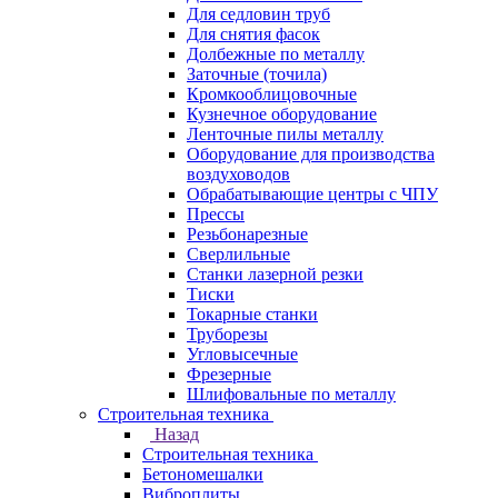
Для седловин труб
Для снятия фасок
Долбежные по металлу
Заточные (точила)
Кромкооблицовочные
Кузнечное оборудование
Ленточные пилы металлу
Оборудование для производства
воздуховодов
Обрабатывающие центры с ЧПУ
Прессы
Резьбонарезные
Сверлильные
Станки лазерной резки
Тиски
Токарные станки
Труборезы
Угловысечные
Фрезерные
Шлифовальные по металлу
Строительная техника
Назад
Строительная техника
Бетономешалки
Виброплиты