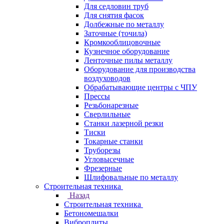
Для седловин труб
Для снятия фасок
Долбежные по металлу
Заточные (точила)
Кромкооблицовочные
Кузнечное оборудование
Ленточные пилы металлу
Оборудование для производства
воздуховодов
Обрабатывающие центры с ЧПУ
Прессы
Резьбонарезные
Сверлильные
Станки лазерной резки
Тиски
Токарные станки
Труборезы
Угловысечные
Фрезерные
Шлифовальные по металлу
Строительная техника
Назад
Строительная техника
Бетономешалки
Виброплиты