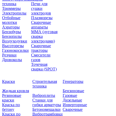
техника
Печи для
Триммеры
сушки
Электропилы
электродов
Отбойные
Плазморезы
молотки
Сварочные
Аэраторы
аппараты
Бензобуры
ММА (дуговая
Бензопилы
сварка
Воздуходувки
электродами)
Высоторезы
Сварочные
Газонокосилки
тракторы
Резчики
Смесители
Дровоколы
газов
Точечная
сварка (SPOT)
Краски
Строительная
Генераторы
техника
Жидкая кровля
Бензиновые
Резиновые
Виброплиты
Газовые
краски
Станки для
Дизельные
Краска по
гибки арматуры
Инверторные
бетону
Бетономешалки
Сварочные
Краски по
Вибротрамбовки