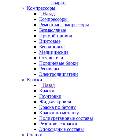
сварки
Компрессоры
Назад
Компрессоры
Ременные компрессоры
Безмасляные
Прямой привод
Винтовые
Бензиновые
Медицинские
Осушители
Поршневые блоки
Ресиверы
Электродвигатели
Краски
Назад
Краски
Грунтовки
Жидкая кровля
Краска по бетону
Краски по металлу
Полиуретановые составы
Резиновые краски
Эпоксидные составы
Станки