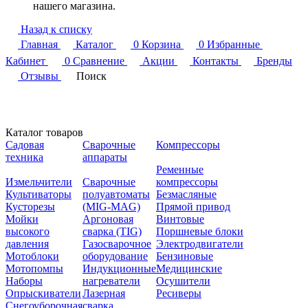
нашего магазина.
Назад к списку
Главная
Каталог
0
Корзина
0
Избранные
Кабинет
0
Сравнение
Акции
Контакты
Бренды
Отзывы
Поиск
Каталог товаров
Садовая
Сварочные
Компрессоры
техника
аппараты
Ременные
Измельчители
Сварочные
компрессоры
Культиваторы
полуавтоматы
Безмасляные
Кусторезы
(MIG-MAG)
Прямой привод
Мойки
Аргоновая
Винтовые
высокого
сварка (TIG)
Поршневые блоки
давления
Газосварочное
Электродвигатели
Мотоблоки
оборудование
Бензиновые
Мотопомпы
Индукционные
Медицинские
Наборы
нагреватели
Осушители
Опрыскиватели
Лазерная
Ресиверы
Снегоуборочная
сварка