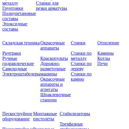
металлу
Станки для
Грунтовки
резки арматуры
Полиуретановые
составы
Эпоксидные
составы
Складская техника
Окрасочные
Станки
Отопление
аппараты
Ричтраки
Станки по
Камины
Ручные
Краскопульты
металлу
Котлы
гидравлические
Дорожно-
Станки по
Печи
Самоходные
разметочные
дереву
Электроштабелеры
машины
Станки по
Окрасочные
камню
аппараты и
агрегаты
Шпаклевочные
станции
Пескоструйное
Монтажные
Стабилизаторы
оборудование
пистолеты
Трехфазные