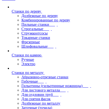
Станки по дереву
Долбежные по дереву
Комбинированные по дереву
Пильные станки
Строгальные
Стружкоотсосы
Токарные станки
Фрезерные
Шлифовальные
Станки по камню
Ручные
Электро
Станки по металлу
Абразивно-отрезные станки
Гибочные
Гильотины (гильотинные ножницы)
Для листового металла
Для седловин труб
Для снятия фасок
Долбежные по металлу
Заточные (точила)