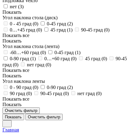
Подложка Velcro
нет (
3
)
Показать
Угол наклона стола (диск)
0 - 45 град (
0
)
0-45 град (
2
)
0…+45 град (
0
)
45 град (
1
)
90-45 град (
0
)
Показать все
Показать
Угол наклона стола (лента)
-60…+60 град (
0
)
0-45 град (
1
)
0-90 град (
1
)
0…+60 град (
0
)
45 град (
0
)
90-45
град (
0
)
нет град (
0
)
Показать все
Показать
Угол наклона ленты
0 - 90 град (
0
)
0-90 град (
2
)
90 град (
0
)
90-45 град (
0
)
нет град (
0
)
Показать все
Показать
Очистить фильтр
Показать
Очистить фильтр
Главная