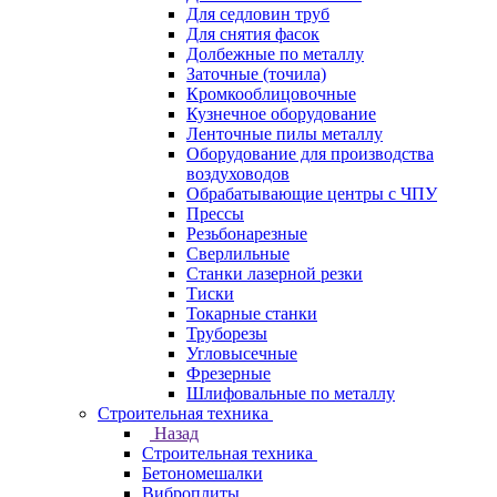
Для седловин труб
Для снятия фасок
Долбежные по металлу
Заточные (точила)
Кромкооблицовочные
Кузнечное оборудование
Ленточные пилы металлу
Оборудование для производства
воздуховодов
Обрабатывающие центры с ЧПУ
Прессы
Резьбонарезные
Сверлильные
Станки лазерной резки
Тиски
Токарные станки
Труборезы
Угловысечные
Фрезерные
Шлифовальные по металлу
Строительная техника
Назад
Строительная техника
Бетономешалки
Виброплиты