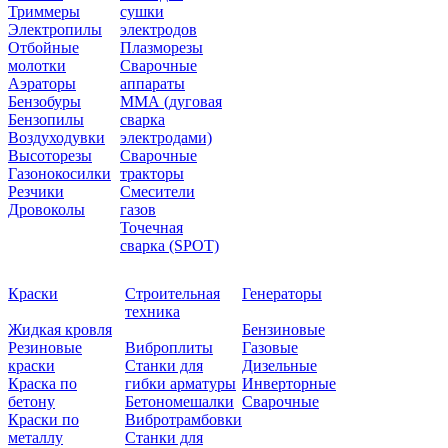
Триммеры
сушки
Электропилы
электродов
Отбойные
Плазморезы
молотки
Сварочные
Аэраторы
аппараты
Бензобуры
ММА (дуговая
Бензопилы
сварка
Воздуходувки
электродами)
Высоторезы
Сварочные
Газонокосилки
тракторы
Резчики
Смесители
Дровоколы
газов
Точечная
сварка (SPOT)
Краски
Строительная
Генераторы
техника
Жидкая кровля
Бензиновые
Резиновые
Виброплиты
Газовые
краски
Станки для
Дизельные
Краска по
гибки арматуры
Инверторные
бетону
Бетономешалки
Сварочные
Краски по
Вибротрамбовки
металлу
Станки для