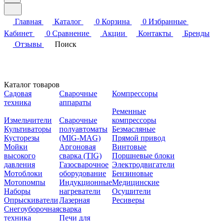
Главная
Каталог
0
Корзина
0
Избранные
Кабинет
0
Сравнение
Акции
Контакты
Бренды
Отзывы
Поиск
Каталог товаров
Садовая
Сварочные
Компрессоры
техника
аппараты
Ременные
Измельчители
Сварочные
компрессоры
Культиваторы
полуавтоматы
Безмасляные
Кусторезы
(MIG-MAG)
Прямой привод
Мойки
Аргоновая
Винтовые
высокого
сварка (TIG)
Поршневые блоки
давления
Газосварочное
Электродвигатели
Мотоблоки
оборудование
Бензиновые
Мотопомпы
Индукционные
Медицинские
Наборы
нагреватели
Осушители
Опрыскиватели
Лазерная
Ресиверы
Снегоуборочная
сварка
техника
Печи для