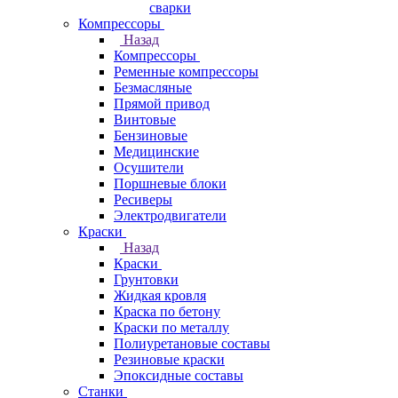
сварки
Компрессоры
Назад
Компрессоры
Ременные компрессоры
Безмасляные
Прямой привод
Винтовые
Бензиновые
Медицинские
Осушители
Поршневые блоки
Ресиверы
Электродвигатели
Краски
Назад
Краски
Грунтовки
Жидкая кровля
Краска по бетону
Краски по металлу
Полиуретановые составы
Резиновые краски
Эпоксидные составы
Станки