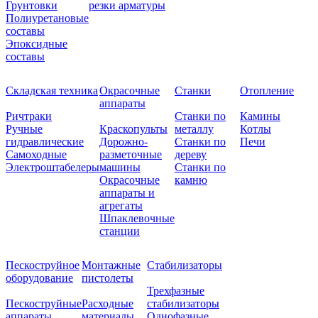
Грунтовки
резки арматуры
Полиуретановые
составы
Эпоксидные
составы
Складская техника
Окрасочные
Станки
Отопление
аппараты
Ричтраки
Станки по
Камины
Ручные
Краскопульты
металлу
Котлы
гидравлические
Дорожно-
Станки по
Печи
Самоходные
разметочные
дереву
Электроштабелеры
машины
Станки по
Окрасочные
камню
аппараты и
агрегаты
Шпаклевочные
станции
Пескоструйное
Монтажные
Стабилизаторы
оборудование
пистолеты
Трехфазные
Пескоструйные
Расходные
стабилизаторы
аппараты
материалы
Однофазные