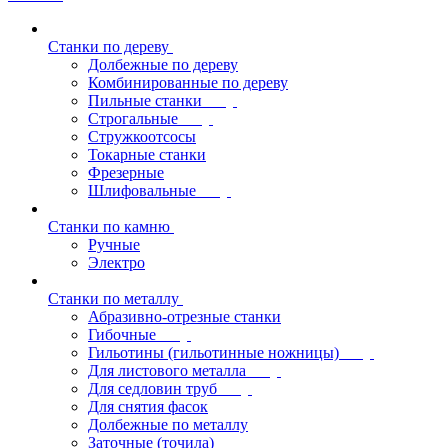
Станки по дереву
Долбежные по дереву
Комбинированные по дереву
Пильные станки
Строгальные
Стружкоотсосы
Токарные станки
Фрезерные
Шлифовальные
Станки по камню
Ручные
Электро
Станки по металлу
Абразивно-отрезные станки
Гибочные
Гильотины (гильотинные ножницы)
Для листового металла
Для седловин труб
Для снятия фасок
Долбежные по металлу
Заточные (точила)