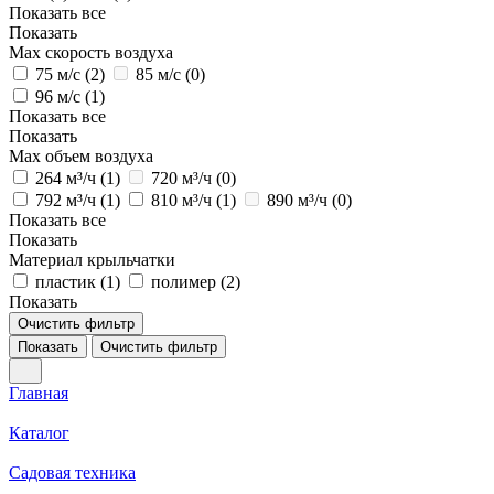
Показать все
Показать
Max скорость воздуха
75 м/с (
2
)
85 м/с (
0
)
96 м/с (
1
)
Показать все
Показать
Max объем воздуха
264 м³/ч (
1
)
720 м³/ч (
0
)
792 м³/ч (
1
)
810 м³/ч (
1
)
890 м³/ч (
0
)
Показать все
Показать
Материал крыльчатки
пластик (
1
)
полимер (
2
)
Показать
Очистить фильтр
Показать
Очистить фильтр
Главная
Каталог
Садовая техника