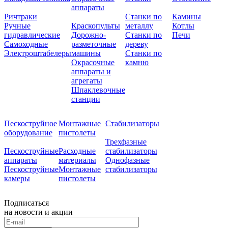
аппараты
Ричтраки
Станки по
Камины
Ручные
Краскопульты
металлу
Котлы
гидравлические
Дорожно-
Станки по
Печи
Самоходные
разметочные
дереву
Электроштабелеры
машины
Станки по
Окрасочные
камню
аппараты и
агрегаты
Шпаклевочные
станции
Пескоструйное
Монтажные
Стабилизаторы
оборудование
пистолеты
Трехфазные
Пескоструйные
Расходные
стабилизаторы
аппараты
материалы
Однофазные
Пескоструйные
Монтажные
стабилизаторы
камеры
пистолеты
Подписаться
на новости и акции