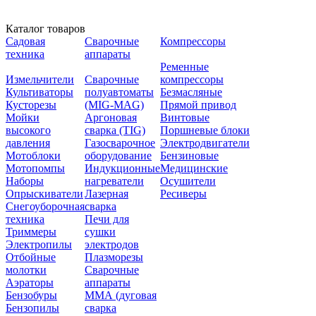
Каталог товаров
Садовая
Сварочные
Компрессоры
техника
аппараты
Ременные
Измельчители
Сварочные
компрессоры
Культиваторы
полуавтоматы
Безмасляные
Кусторезы
(MIG-MAG)
Прямой привод
Мойки
Аргоновая
Винтовые
высокого
сварка (TIG)
Поршневые блоки
давления
Газосварочное
Электродвигатели
Мотоблоки
оборудование
Бензиновые
Мотопомпы
Индукционные
Медицинские
Наборы
нагреватели
Осушители
Опрыскиватели
Лазерная
Ресиверы
Снегоуборочная
сварка
техника
Печи для
Триммеры
сушки
Электропилы
электродов
Отбойные
Плазморезы
молотки
Сварочные
Аэраторы
аппараты
Бензобуры
ММА (дуговая
Бензопилы
сварка