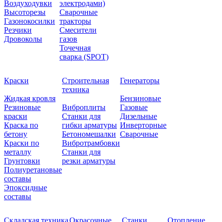
Воздуходувки
электродами)
Высоторезы
Сварочные
Газонокосилки
тракторы
Резчики
Смесители
Дровоколы
газов
Точечная
сварка (SPOT)
Краски
Строительная
Генераторы
техника
Жидкая кровля
Бензиновые
Резиновые
Виброплиты
Газовые
краски
Станки для
Дизельные
Краска по
гибки арматуры
Инверторные
бетону
Бетономешалки
Сварочные
Краски по
Вибротрамбовки
металлу
Станки для
Грунтовки
резки арматуры
Полиуретановые
составы
Эпоксидные
составы
Складская техника
Окрасочные
Станки
Отопление