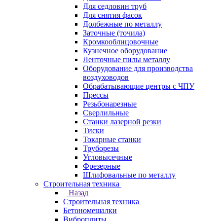
Для седловин труб
Для снятия фасок
Долбежные по металлу
Заточные (точила)
Кромкооблицовочные
Кузнечное оборудование
Ленточные пилы металлу
Оборудование для производства
воздуховодов
Обрабатывающие центры с ЧПУ
Прессы
Резьбонарезные
Сверлильные
Станки лазерной резки
Тиски
Токарные станки
Труборезы
Угловысечные
Фрезерные
Шлифовальные по металлу
Строительная техника
Назад
Строительная техника
Бетономешалки
Виброплиты