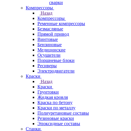
сварки
Компрессоры
Назад
Компрессоры
Ременные компрессоры
Безмасляные
Прямой привод
Винтовые
Бензиновые
Медицинские
Осушители
Поршневые блоки
Ресиверы
Электродвигатели
Краски
Назад
Краски
Грунтовки
Жидкая кровля
Краска по бетону
Краски по металлу
Полиуретановые составы
Резиновые краски
Эпоксидные составы
Станки