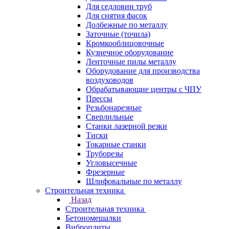
Для седловин труб
Для снятия фасок
Долбежные по металлу
Заточные (точила)
Кромкооблицовочные
Кузнечное оборудование
Ленточные пилы металлу
Оборудование для производства
воздуховодов
Обрабатывающие центры с ЧПУ
Прессы
Резьбонарезные
Сверлильные
Станки лазерной резки
Тиски
Токарные станки
Труборезы
Угловысечные
Фрезерные
Шлифовальные по металлу
Строительная техника
Назад
Строительная техника
Бетономешалки
Виброплиты