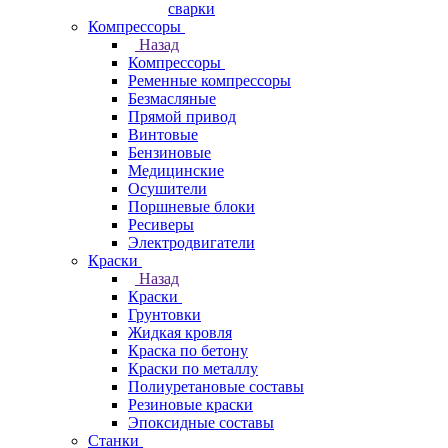
сварки
Компрессоры
Назад
Компрессоры
Ременные компрессоры
Безмасляные
Прямой привод
Винтовые
Бензиновые
Медицинские
Осушители
Поршневые блоки
Ресиверы
Электродвигатели
Краски
Назад
Краски
Грунтовки
Жидкая кровля
Краска по бетону
Краски по металлу
Полиуретановые составы
Резиновые краски
Эпоксидные составы
Станки