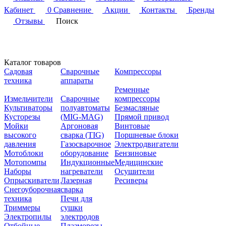
Кабинет
0
Сравнение
Акции
Контакты
Бренды
Отзывы
Поиск
Каталог товаров
Садовая
Сварочные
Компрессоры
техника
аппараты
Ременные
Измельчители
Сварочные
компрессоры
Культиваторы
полуавтоматы
Безмасляные
Кусторезы
(MIG-MAG)
Прямой привод
Мойки
Аргоновая
Винтовые
высокого
сварка (TIG)
Поршневые блоки
давления
Газосварочное
Электродвигатели
Мотоблоки
оборудование
Бензиновые
Мотопомпы
Индукционные
Медицинские
Наборы
нагреватели
Осушители
Опрыскиватели
Лазерная
Ресиверы
Снегоуборочная
сварка
техника
Печи для
Триммеры
сушки
Электропилы
электродов
Отбойные
Плазморезы