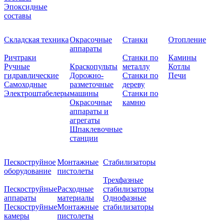
Эпоксидные
составы
Складская техника
Окрасочные
Станки
Отопление
аппараты
Ричтраки
Станки по
Камины
Ручные
Краскопульты
металлу
Котлы
гидравлические
Дорожно-
Станки по
Печи
Самоходные
разметочные
дереву
Электроштабелеры
машины
Станки по
Окрасочные
камню
аппараты и
агрегаты
Шпаклевочные
станции
Пескоструйное
Монтажные
Стабилизаторы
оборудование
пистолеты
Трехфазные
Пескоструйные
Расходные
стабилизаторы
аппараты
материалы
Однофазные
Пескоструйные
Монтажные
стабилизаторы
камеры
пистолеты