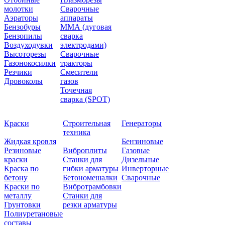
молотки
Сварочные
Аэраторы
аппараты
Бензобуры
ММА (дуговая
Бензопилы
сварка
Воздуходувки
электродами)
Высоторезы
Сварочные
Газонокосилки
тракторы
Резчики
Смесители
Дровоколы
газов
Точечная
сварка (SPOT)
Краски
Строительная
Генераторы
техника
Жидкая кровля
Бензиновые
Резиновые
Виброплиты
Газовые
краски
Станки для
Дизельные
Краска по
гибки арматуры
Инверторные
бетону
Бетономешалки
Сварочные
Краски по
Вибротрамбовки
металлу
Станки для
Грунтовки
резки арматуры
Полиуретановые
составы