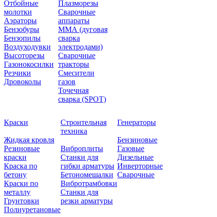
Отбойные
Плазморезы
молотки
Сварочные
Аэраторы
аппараты
Бензобуры
ММА (дуговая
Бензопилы
сварка
Воздуходувки
электродами)
Высоторезы
Сварочные
Газонокосилки
тракторы
Резчики
Смесители
Дровоколы
газов
Точечная
сварка (SPOT)
Краски
Строительная
Генераторы
техника
Жидкая кровля
Бензиновые
Резиновые
Виброплиты
Газовые
краски
Станки для
Дизельные
Краска по
гибки арматуры
Инверторные
бетону
Бетономешалки
Сварочные
Краски по
Вибротрамбовки
металлу
Станки для
Грунтовки
резки арматуры
Полиуретановые