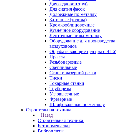
Для седловин труб
Для снятия фасок
Долбежные по металлу
Заточные (точила)
Кромкооблицовочные
Кузнечное оборудование
Ленточные пилы металлу
Оборудование для производства
воздуховодов
Обрабатывающие центры с ЧПУ
Прессы
Резьбонарезные
Сверлильные
Станки лазерной резки
Тиски
Токарные станки
Труборезы
Угловысечные
Фрезерные
Шлифовальные по металлу
Строительная техника
Назад
Строительная техника
Бетономешалки
Виброплиты