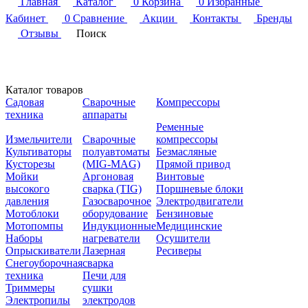
Главная
Каталог
0
Корзина
0
Избранные
Кабинет
0
Сравнение
Акции
Контакты
Бренды
Отзывы
Поиск
Каталог товаров
Садовая
Сварочные
Компрессоры
техника
аппараты
Ременные
Измельчители
Сварочные
компрессоры
Культиваторы
полуавтоматы
Безмасляные
Кусторезы
(MIG-MAG)
Прямой привод
Мойки
Аргоновая
Винтовые
высокого
сварка (TIG)
Поршневые блоки
давления
Газосварочное
Электродвигатели
Мотоблоки
оборудование
Бензиновые
Мотопомпы
Индукционные
Медицинские
Наборы
нагреватели
Осушители
Опрыскиватели
Лазерная
Ресиверы
Снегоуборочная
сварка
техника
Печи для
Триммеры
сушки
Электропилы
электродов