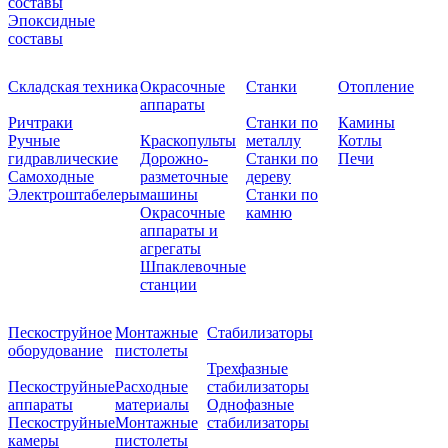
составы
Эпоксидные
составы
Складская техника
Окрасочные
Станки
Отопление
аппараты
Ричтраки
Станки по
Камины
Ручные
Краскопульты
металлу
Котлы
гидравлические
Дорожно-
Станки по
Печи
Самоходные
разметочные
дереву
Электроштабелеры
машины
Станки по
Окрасочные
камню
аппараты и
агрегаты
Шпаклевочные
станции
Пескоструйное
Монтажные
Стабилизаторы
оборудование
пистолеты
Трехфазные
Пескоструйные
Расходные
стабилизаторы
аппараты
материалы
Однофазные
Пескоструйные
Монтажные
стабилизаторы
камеры
пистолеты