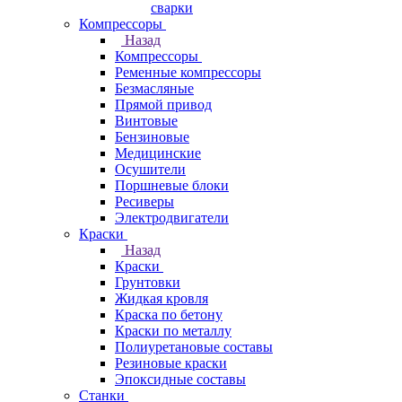
сварки
Компрессоры
Назад
Компрессоры
Ременные компрессоры
Безмасляные
Прямой привод
Винтовые
Бензиновые
Медицинские
Осушители
Поршневые блоки
Ресиверы
Электродвигатели
Краски
Назад
Краски
Грунтовки
Жидкая кровля
Краска по бетону
Краски по металлу
Полиуретановые составы
Резиновые краски
Эпоксидные составы
Станки