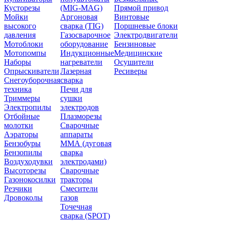
Кусторезы
(MIG-MAG)
Прямой привод
Мойки
Аргоновая
Винтовые
высокого
сварка (TIG)
Поршневые блоки
давления
Газосварочное
Электродвигатели
Мотоблоки
оборудование
Бензиновые
Мотопомпы
Индукционные
Медицинские
Наборы
нагреватели
Осушители
Опрыскиватели
Лазерная
Ресиверы
Снегоуборочная
сварка
техника
Печи для
Триммеры
сушки
Электропилы
электродов
Отбойные
Плазморезы
молотки
Сварочные
Аэраторы
аппараты
Бензобуры
ММА (дуговая
Бензопилы
сварка
Воздуходувки
электродами)
Высоторезы
Сварочные
Газонокосилки
тракторы
Резчики
Смесители
Дровоколы
газов
Точечная
сварка (SPOT)