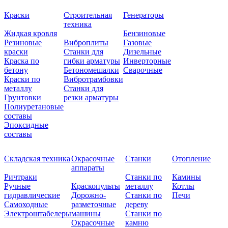
Краски
Строительная
Генераторы
техника
Жидкая кровля
Бензиновые
Резиновые
Виброплиты
Газовые
краски
Станки для
Дизельные
Краска по
гибки арматуры
Инверторные
бетону
Бетономешалки
Сварочные
Краски по
Вибротрамбовки
металлу
Станки для
Грунтовки
резки арматуры
Полиуретановые
составы
Эпоксидные
составы
Складская техника
Окрасочные
Станки
Отопление
аппараты
Ричтраки
Станки по
Камины
Ручные
Краскопульты
металлу
Котлы
гидравлические
Дорожно-
Станки по
Печи
Самоходные
разметочные
дереву
Электроштабелеры
машины
Станки по
Окрасочные
камню