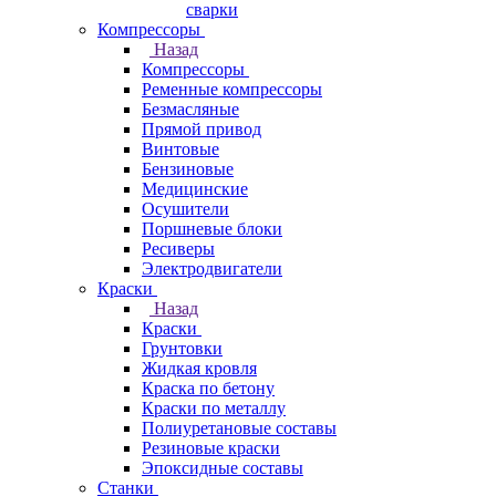
сварки
Компрессоры
Назад
Компрессоры
Ременные компрессоры
Безмасляные
Прямой привод
Винтовые
Бензиновые
Медицинские
Осушители
Поршневые блоки
Ресиверы
Электродвигатели
Краски
Назад
Краски
Грунтовки
Жидкая кровля
Краска по бетону
Краски по металлу
Полиуретановые составы
Резиновые краски
Эпоксидные составы
Станки