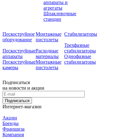
аппараты и
агрегаты
Шпаклевочные
станции
Пескоструйное
Монтажные
Стабилизаторы
оборудование
пистолеты
Трехфазные
Пескоструйные
Расходные
стабилизаторы
аппараты
материалы
Однофазные
Пескоструйные
Монтажные
стабилизаторы
камеры
пистолеты
Подписаться
на новости и акции
Подписаться
Интернет-магазин
Акции
Бренды
Франшиза
Компания