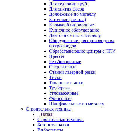
Для седловин труб
Для снятия фасок
Долбежные по металлу
Заточные (точила)
Кромкооблицовочные
Кузнечное оборудование
Ленточные пилы металлу
Оборудование для производства
воздуховодов
Обрабатывающие центры с ЧПУ
Прессы
Резьбонарезные
Сверлильные
Станки лазерной резки
Тиски
Токарные станки
Труборезы
Угловысечные
Фрезерные
Шлифовальные по металлу
Строительная техника
Назад
Строительная техника
Бетономешалки
Виброплиты