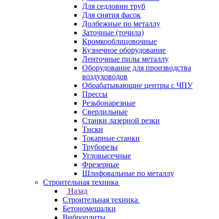
Для седловин труб
Для снятия фасок
Долбежные по металлу
Заточные (точила)
Кромкооблицовочные
Кузнечное оборудование
Ленточные пилы металлу
Оборудование для производства
воздуховодов
Обрабатывающие центры с ЧПУ
Прессы
Резьбонарезные
Сверлильные
Станки лазерной резки
Тиски
Токарные станки
Труборезы
Угловысечные
Фрезерные
Шлифовальные по металлу
Строительная техника
Назад
Строительная техника
Бетономешалки
Виброплиты