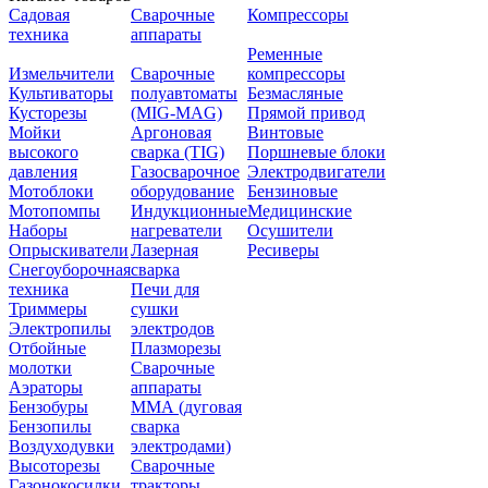
Садовая
Сварочные
Компрессоры
техника
аппараты
Ременные
Измельчители
Сварочные
компрессоры
Культиваторы
полуавтоматы
Безмасляные
Кусторезы
(MIG-MAG)
Прямой привод
Мойки
Аргоновая
Винтовые
высокого
сварка (TIG)
Поршневые блоки
давления
Газосварочное
Электродвигатели
Мотоблоки
оборудование
Бензиновые
Мотопомпы
Индукционные
Медицинские
Наборы
нагреватели
Осушители
Опрыскиватели
Лазерная
Ресиверы
Снегоуборочная
сварка
техника
Печи для
Триммеры
сушки
Электропилы
электродов
Отбойные
Плазморезы
молотки
Сварочные
Аэраторы
аппараты
Бензобуры
ММА (дуговая
Бензопилы
сварка
Воздуходувки
электродами)
Высоторезы
Сварочные
Газонокосилки
тракторы