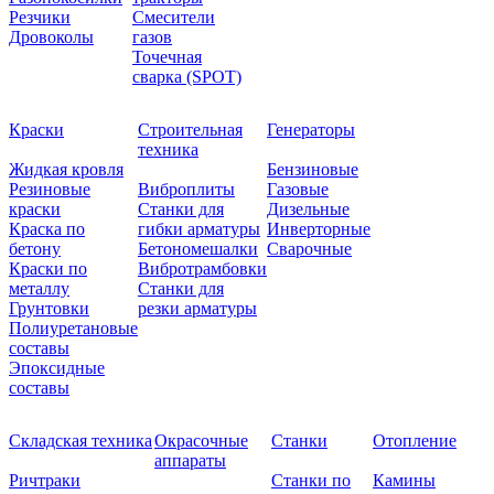
Резчики
Смесители
Дровоколы
газов
Точечная
сварка (SPOT)
Краски
Строительная
Генераторы
техника
Жидкая кровля
Бензиновые
Резиновые
Виброплиты
Газовые
краски
Станки для
Дизельные
Краска по
гибки арматуры
Инверторные
бетону
Бетономешалки
Сварочные
Краски по
Вибротрамбовки
металлу
Станки для
Грунтовки
резки арматуры
Полиуретановые
составы
Эпоксидные
составы
Складская техника
Окрасочные
Станки
Отопление
аппараты
Ричтраки
Станки по
Камины