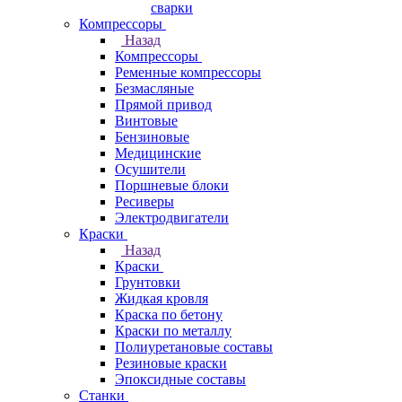
сварки
Компрессоры
Назад
Компрессоры
Ременные компрессоры
Безмасляные
Прямой привод
Винтовые
Бензиновые
Медицинские
Осушители
Поршневые блоки
Ресиверы
Электродвигатели
Краски
Назад
Краски
Грунтовки
Жидкая кровля
Краска по бетону
Краски по металлу
Полиуретановые составы
Резиновые краски
Эпоксидные составы
Станки