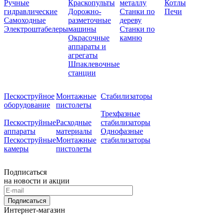
Ручные
Краскопульты
металлу
Котлы
гидравлические
Дорожно-
Станки по
Печи
Самоходные
разметочные
дереву
Электроштабелеры
машины
Станки по
Окрасочные
камню
аппараты и
агрегаты
Шпаклевочные
станции
Пескоструйное
Монтажные
Стабилизаторы
оборудование
пистолеты
Трехфазные
Пескоструйные
Расходные
стабилизаторы
аппараты
материалы
Однофазные
Пескоструйные
Монтажные
стабилизаторы
камеры
пистолеты
Подписаться
на новости и акции
Подписаться
Интернет-магазин