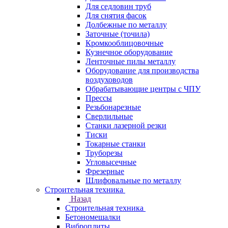
Для седловин труб
Для снятия фасок
Долбежные по металлу
Заточные (точила)
Кромкооблицовочные
Кузнечное оборудование
Ленточные пилы металлу
Оборудование для производства
воздуховодов
Обрабатывающие центры с ЧПУ
Прессы
Резьбонарезные
Сверлильные
Станки лазерной резки
Тиски
Токарные станки
Труборезы
Угловысечные
Фрезерные
Шлифовальные по металлу
Строительная техника
Назад
Строительная техника
Бетономешалки
Виброплиты