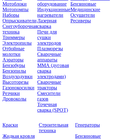
Мотоблоки
оборудование
Бензиновые
Мотопомпы
Индукционные
Медицинские
Наборы
нагреватели
Осушители
Опрыскиватели
Лазерная
Ресиверы
Снегоуборочная
сварка
техника
Печи для
Триммеры
сушки
Электропилы
электродов
Отбойные
Плазморезы
молотки
Сварочные
Аэраторы
аппараты
Бензобуры
ММА (дуговая
Бензопилы
сварка
Воздуходувки
электродами)
Высоторезы
Сварочные
Газонокосилки
тракторы
Резчики
Смесители
Дровоколы
газов
Точечная
сварка (SPOT)
Краски
Строительная
Генераторы
техника
Жидкая кровля
Бензиновые