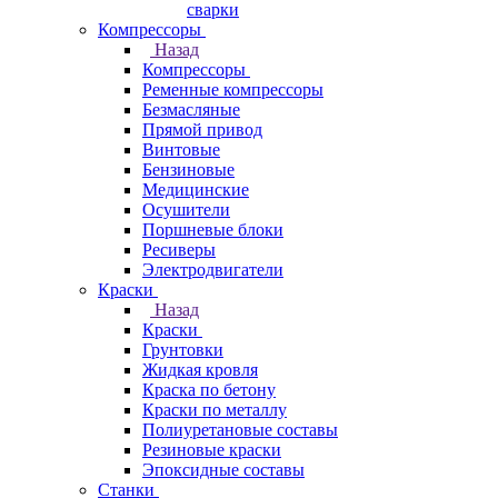
сварки
Компрессоры
Назад
Компрессоры
Ременные компрессоры
Безмасляные
Прямой привод
Винтовые
Бензиновые
Медицинские
Осушители
Поршневые блоки
Ресиверы
Электродвигатели
Краски
Назад
Краски
Грунтовки
Жидкая кровля
Краска по бетону
Краски по металлу
Полиуретановые составы
Резиновые краски
Эпоксидные составы
Станки