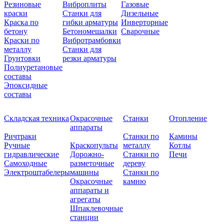
Резиновые
Виброплиты
Газовые
краски
Станки для
Дизельные
Краска по
гибки арматуры
Инверторные
бетону
Бетономешалки
Сварочные
Краски по
Вибротрамбовки
металлу
Станки для
Грунтовки
резки арматуры
Полиуретановые
составы
Эпоксидные
составы
Складская техника
Окрасочные
Станки
Отопление
аппараты
Ричтраки
Станки по
Камины
Ручные
Краскопульты
металлу
Котлы
гидравлические
Дорожно-
Станки по
Печи
Самоходные
разметочные
дереву
Электроштабелеры
машины
Станки по
Окрасочные
камню
аппараты и
агрегаты
Шпаклевочные
станции