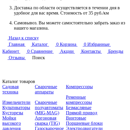
Доставка по области осуществляется в течении дня в
удобное для вас время. Стоимость от 35 руб./км
Самовывоз. Вы можете самостоятельно забрать заказ из
нашего магазина.
Назад к списку
Главная
Каталог
0
Корзина
0
Избранные
Кабинет
0
Сравнение
Акции
Контакты
Бренды
Отзывы
Поиск
Каталог товаров
Садовая
Сварочные
Компрессоры
техника
аппараты
Ременные
Измельчители
Сварочные
компрессоры
Культиваторы
полуавтоматы
Безмасляные
Кусторезы
(MIG-MAG)
Прямой привод
Мойки
Аргоновая
Винтовые
высокого
сварка (TIG)
Поршневые блоки
давления
Газосварочное
Электродвигатели