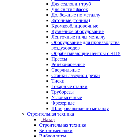
Для седловин труб
Для снятия фасок
Долбежные по металлу
Заточные (точила)
Кромкооблицовочные
Кузнечное оборудование
Ленточные пилы металлу
Оборудование для производства
воздуховодов
Обрабатывающие центры с ЧПУ
Прессы
Резьбонарезные
Сверлильные
Станки лазерной резки
Тиски
Токарные станки
Труборезы
Угловысечные
Фрезерные
Шлифовальные по металлу
Строительная техника
Назад
Строительная техника
Бетономешалки
Виброплиты