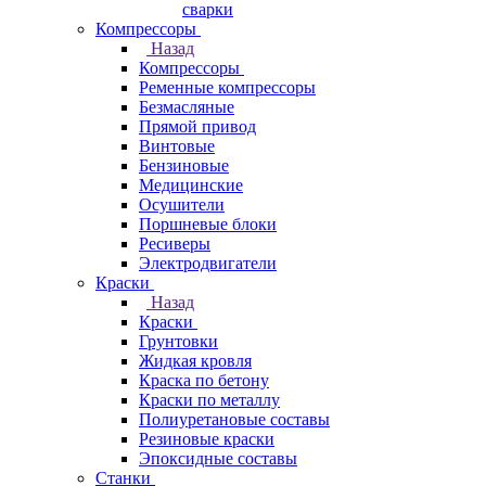
сварки
Компрессоры
Назад
Компрессоры
Ременные компрессоры
Безмасляные
Прямой привод
Винтовые
Бензиновые
Медицинские
Осушители
Поршневые блоки
Ресиверы
Электродвигатели
Краски
Назад
Краски
Грунтовки
Жидкая кровля
Краска по бетону
Краски по металлу
Полиуретановые составы
Резиновые краски
Эпоксидные составы
Станки