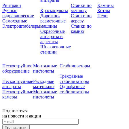
аппараты
Ричтраки
Станки по
Камины
Ручные
Краскопульты
металлу
Котлы
гидравлические
Дорожно-
Станки по
Печи
Самоходные
разметочные
дереву
Электроштабелеры
машины
Станки по
Окрасочные
камню
аппараты и
агрегаты
Шпаклевочные
станции
Пескоструйное
Монтажные
Стабилизаторы
оборудование
пистолеты
Трехфазные
Пескоструйные
Расходные
стабилизаторы
аппараты
материалы
Однофазные
Пескоструйные
Монтажные
стабилизаторы
камеры
пистолеты
Подписаться
на новости и акции
Подписаться