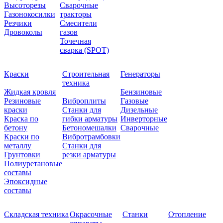
Высоторезы
Сварочные
Газонокосилки
тракторы
Резчики
Смесители
Дровоколы
газов
Точечная
сварка (SPOT)
Краски
Строительная
Генераторы
техника
Жидкая кровля
Бензиновые
Резиновые
Виброплиты
Газовые
краски
Станки для
Дизельные
Краска по
гибки арматуры
Инверторные
бетону
Бетономешалки
Сварочные
Краски по
Вибротрамбовки
металлу
Станки для
Грунтовки
резки арматуры
Полиуретановые
составы
Эпоксидные
составы
Складская техника
Окрасочные
Станки
Отопление