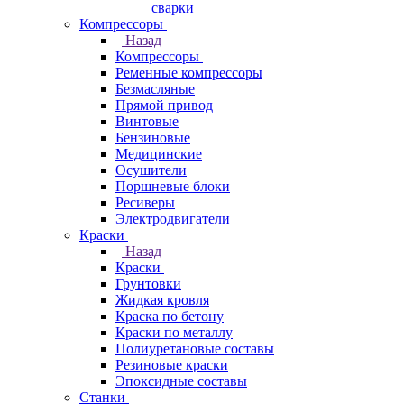
сварки
Компрессоры
Назад
Компрессоры
Ременные компрессоры
Безмасляные
Прямой привод
Винтовые
Бензиновые
Медицинские
Осушители
Поршневые блоки
Ресиверы
Электродвигатели
Краски
Назад
Краски
Грунтовки
Жидкая кровля
Краска по бетону
Краски по металлу
Полиуретановые составы
Резиновые краски
Эпоксидные составы
Станки