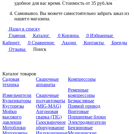
удобное для вас время. Стоимость от 35 руб./км
Самовывоз. Вы можете самостоятельно забрать заказ из
нашего магазина.
Назад к списку
Главная
Каталог
0
Корзина
0
Избранные
Кабинет
0
Сравнение
Акции
Контакты
Бренды
Отзывы
Поиск
Каталог товаров
Садовая
Сварочные
Компрессоры
техника
аппараты
Ременные
Измельчители
Сварочные
компрессоры
Культиваторы
полуавтоматы
Безмасляные
Кусторезы
(MIG-MAG)
Прямой привод
Мойки
Аргоновая
Винтовые
высокого
сварка (TIG)
Поршневые блоки
давления
Газосварочное
Электродвигатели
Мотоблоки
оборудование
Бензиновые
Мотопомпы
Индукционные
Медицинские