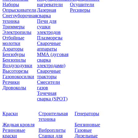
Наборы
нагреватели
Осушители
Опрыскиватели
Лазерная
Ресиверы
Снегоуборочная
сварка
техника
Печи для
Триммеры
сушки
Электропилы
электродов
Отбойные
Плазморезы
молотки
Сварочные
Аэраторы
аппараты
Бензобуры
ММА (дуговая
Бензопилы
сварка
Воздуходувки
электродами)
Высоторезы
Сварочные
Газонокосилки
тракторы
Резчики
Смесители
Дровоколы
газов
Точечная
сварка (SPOT)
Краски
Строительная
Генераторы
техника
Жидкая кровля
Бензиновые
Резиновые
Виброплиты
Газовые
краски
Станки для
Дизельные