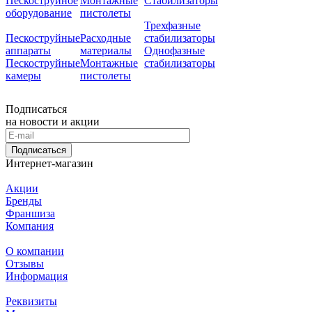
Пескоструйное
Монтажные
Стабилизаторы
оборудование
пистолеты
Трехфазные
Пескоструйные
Расходные
стабилизаторы
аппараты
материалы
Однофазные
Пескоструйные
Монтажные
стабилизаторы
камеры
пистолеты
Подписаться
на новости и акции
Подписаться
Интернет-магазин
Акции
Бренды
Франшиза
Компания
О компании
Отзывы
Информация
Реквизиты