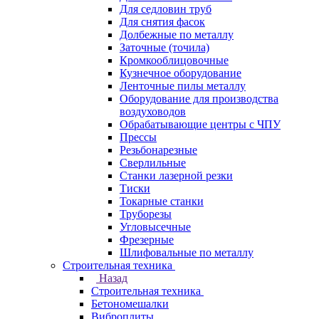
Для седловин труб
Для снятия фасок
Долбежные по металлу
Заточные (точила)
Кромкооблицовочные
Кузнечное оборудование
Ленточные пилы металлу
Оборудование для производства
воздуховодов
Обрабатывающие центры с ЧПУ
Прессы
Резьбонарезные
Сверлильные
Станки лазерной резки
Тиски
Токарные станки
Труборезы
Угловысечные
Фрезерные
Шлифовальные по металлу
Строительная техника
Назад
Строительная техника
Бетономешалки
Виброплиты