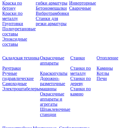
Краска по
гибки арматуры
Инверторные
бетону
Бетономешалки
Сварочные
Краски по
Вибротрамбовки
металлу
Станки для
Грунтовки
резки арматуры
Полиуретановые
составы
Эпоксидные
составы
Складская техника
Окрасочные
Станки
Отопление
аппараты
Ричтраки
Станки по
Камины
Ручные
Краскопульты
металлу
Котлы
гидравлические
Дорожно-
Станки по
Печи
Самоходные
разметочные
дереву
Электроштабелеры
машины
Станки по
Окрасочные
камню
аппараты и
агрегаты
Шпаклевочные
станции