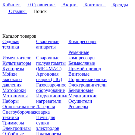
Кабинет
0
Сравнение
Акции
Контакты
Бренды
Отзывы
Поиск
Каталог товаров
Садовая
Сварочные
Компрессоры
техника
аппараты
Ременные
Измельчители
Сварочные
компрессоры
Культиваторы
полуавтоматы
Безмасляные
Кусторезы
(MIG-MAG)
Прямой привод
Мойки
Аргоновая
Винтовые
высокого
сварка (TIG)
Поршневые блоки
давления
Газосварочное
Электродвигатели
Мотоблоки
оборудование
Бензиновые
Мотопомпы
Индукционные
Медицинские
Наборы
нагреватели
Осушители
Опрыскиватели
Лазерная
Ресиверы
Снегоуборочная
сварка
техника
Печи для
Триммеры
сушки
Электропилы
электродов
Отбойные
Плазморезы