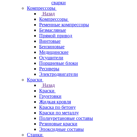
сварки
Компрессоры
Назад
Компрессоры
Ременные компрессоры
Безмасляные
Прямой привод
Винтовые
Бензиновые
Медицинские
Осушители
Поршневые блоки
Ресиверы
Электродвигатели
Краски
Назад
Краски
Грунтовки
Жидкая кровля
Краска по бетону
Краски по металлу
Полиуретановые составы
Резиновые краски
Эпоксидные составы
Станки