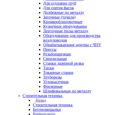
Для седловин труб
Для снятия фасок
Долбежные по металлу
Заточные (точила)
Кромкооблицовочные
Кузнечное оборудование
Ленточные пилы металлу
Оборудование для производства
воздуховодов
Обрабатывающие центры с ЧПУ
Прессы
Резьбонарезные
Сверлильные
Станки лазерной резки
Тиски
Токарные станки
Труборезы
Угловысечные
Фрезерные
Шлифовальные по металлу
Строительная техника
Назад
Строительная техника
Бетономешалки
Виброплиты