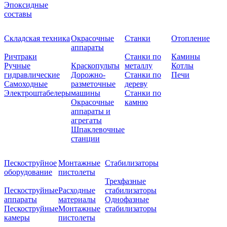
Эпоксидные
составы
Складская техника
Окрасочные
Станки
Отопление
аппараты
Ричтраки
Станки по
Камины
Ручные
Краскопульты
металлу
Котлы
гидравлические
Дорожно-
Станки по
Печи
Самоходные
разметочные
дереву
Электроштабелеры
машины
Станки по
Окрасочные
камню
аппараты и
агрегаты
Шпаклевочные
станции
Пескоструйное
Монтажные
Стабилизаторы
оборудование
пистолеты
Трехфазные
Пескоструйные
Расходные
стабилизаторы
аппараты
материалы
Однофазные
Пескоструйные
Монтажные
стабилизаторы
камеры
пистолеты