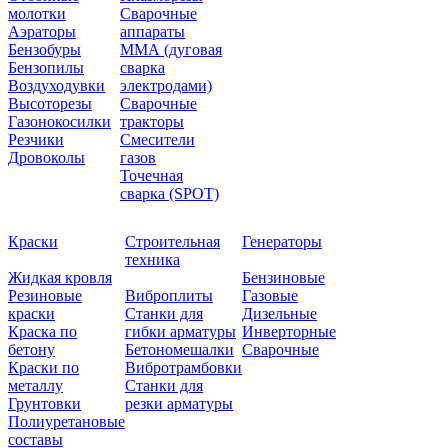
молотки
Сварочные
Аэраторы
аппараты
Бензобуры
ММА (дуговая
Бензопилы
сварка
Воздуходувки
электродами)
Высоторезы
Сварочные
Газонокосилки
тракторы
Резчики
Смесители
Дровоколы
газов
Точечная
сварка (SPOT)
Краски
Строительная
Генераторы
техника
Жидкая кровля
Бензиновые
Резиновые
Виброплиты
Газовые
краски
Станки для
Дизельные
Краска по
гибки арматуры
Инверторные
бетону
Бетономешалки
Сварочные
Краски по
Вибротрамбовки
металлу
Станки для
Грунтовки
резки арматуры
Полиуретановые
составы