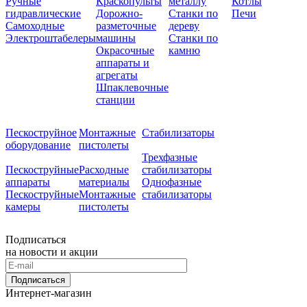
Ручные
Краскопульты
металлу
Котлы
гидравлические
Дорожно-
Станки по
Печи
Самоходные
разметочные
дереву
Электроштабелеры
машины
Станки по
Окрасочные
камню
аппараты и
агрегаты
Шпаклевочные
станции
Пескоструйное
Монтажные
Стабилизаторы
оборудование
пистолеты
Трехфазные
Пескоструйные
Расходные
стабилизаторы
аппараты
материалы
Однофазные
Пескоструйные
Монтажные
стабилизаторы
камеры
пистолеты
Подписаться
на новости и акции
Подписаться
Интернет-магазин