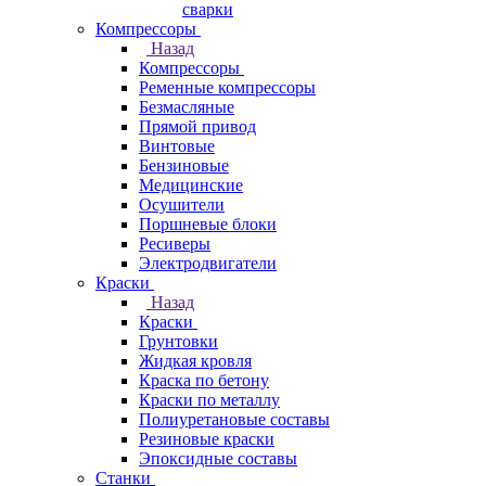
сварки
Компрессоры
Назад
Компрессоры
Ременные компрессоры
Безмасляные
Прямой привод
Винтовые
Бензиновые
Медицинские
Осушители
Поршневые блоки
Ресиверы
Электродвигатели
Краски
Назад
Краски
Грунтовки
Жидкая кровля
Краска по бетону
Краски по металлу
Полиуретановые составы
Резиновые краски
Эпоксидные составы
Станки