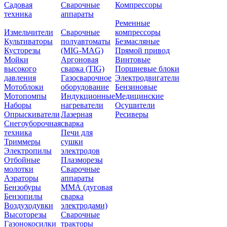
Садовая
Сварочные
Компрессоры
техника
аппараты
Ременные
Измельчители
Сварочные
компрессоры
Культиваторы
полуавтоматы
Безмасляные
Кусторезы
(MIG-MAG)
Прямой привод
Мойки
Аргоновая
Винтовые
высокого
сварка (TIG)
Поршневые блоки
давления
Газосварочное
Электродвигатели
Мотоблоки
оборудование
Бензиновые
Мотопомпы
Индукционные
Медицинские
Наборы
нагреватели
Осушители
Опрыскиватели
Лазерная
Ресиверы
Снегоуборочная
сварка
техника
Печи для
Триммеры
сушки
Электропилы
электродов
Отбойные
Плазморезы
молотки
Сварочные
Аэраторы
аппараты
Бензобуры
ММА (дуговая
Бензопилы
сварка
Воздуходувки
электродами)
Высоторезы
Сварочные
Газонокосилки
тракторы