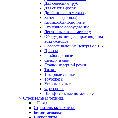
Для седловин труб
Для снятия фасок
Долбежные по металлу
Заточные (точила)
Кромкооблицовочные
Кузнечное оборудование
Ленточные пилы металлу
Оборудование для производства
воздуховодов
Обрабатывающие центры с ЧПУ
Прессы
Резьбонарезные
Сверлильные
Станки лазерной резки
Тиски
Токарные станки
Труборезы
Угловысечные
Фрезерные
Шлифовальные по металлу
Строительная техника
Назад
Строительная техника
Бетономешалки
Виброплиты