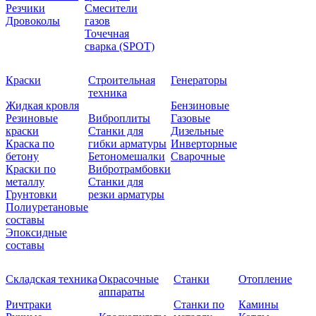
Резчики
Смесители
Дровоколы
газов
Точечная
сварка (SPOT)
Краски
Строительная
Генераторы
техника
Жидкая кровля
Бензиновые
Резиновые
Виброплиты
Газовые
краски
Станки для
Дизельные
Краска по
гибки арматуры
Инверторные
бетону
Бетономешалки
Сварочные
Краски по
Вибротрамбовки
металлу
Станки для
Грунтовки
резки арматуры
Полиуретановые
составы
Эпоксидные
составы
Складская техника
Окрасочные
Станки
Отопление
аппараты
Ричтраки
Станки по
Камины