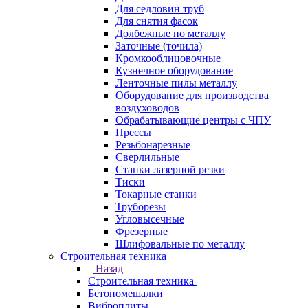
Для седловин труб
Для снятия фасок
Долбежные по металлу
Заточные (точила)
Кромкооблицовочные
Кузнечное оборудование
Ленточные пилы металлу
Оборудование для производства
воздуховодов
Обрабатывающие центры с ЧПУ
Прессы
Резьбонарезные
Сверлильные
Станки лазерной резки
Тиски
Токарные станки
Труборезы
Угловысечные
Фрезерные
Шлифовальные по металлу
Строительная техника
Назад
Строительная техника
Бетономешалки
Виброплиты