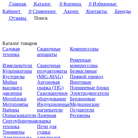
Главная
Каталог
0
Корзина
0
Избранные
Кабинет
0
Сравнение
Акции
Контакты
Бренды
Отзывы
Поиск
Каталог товаров
Садовая
Сварочные
Компрессоры
техника
аппараты
Ременные
Измельчители
Сварочные
компрессоры
Культиваторы
полуавтоматы
Безмасляные
Кусторезы
(MIG-MAG)
Прямой привод
Мойки
Аргоновая
Винтовые
высокого
сварка (TIG)
Поршневые блоки
давления
Газосварочное
Электродвигатели
Мотоблоки
оборудование
Бензиновые
Мотопомпы
Индукционные
Медицинские
Наборы
нагреватели
Осушители
Опрыскиватели
Лазерная
Ресиверы
Снегоуборочная
сварка
техника
Печи для
Триммеры
сушки
Электропилы
электродов