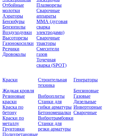
Отбойные
Плазморезы
молотки
Сварочные
Аэраторы
аппараты
Бензобуры
ММА (дуговая
Бензопилы
сварка
Воздуходувки
электродами)
Высоторезы
Сварочные
Газонокосилки
тракторы
Резчики
Смесители
Дровоколы
газов
Точечная
сварка (SPOT)
Краски
Строительная
Генераторы
техника
Жидкая кровля
Бензиновые
Резиновые
Виброплиты
Газовые
краски
Станки для
Дизельные
Краска по
гибки арматуры
Инверторные
бетону
Бетономешалки
Сварочные
Краски по
Вибротрамбовки
металлу
Станки для
Грунтовки
резки арматуры
Полиуретановые