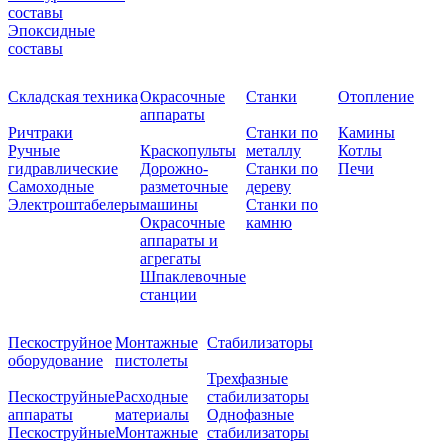
составы
Эпоксидные
составы
Складская техника
Окрасочные
Станки
Отопление
аппараты
Ричтраки
Станки по
Камины
Ручные
Краскопульты
металлу
Котлы
гидравлические
Дорожно-
Станки по
Печи
Самоходные
разметочные
дереву
Электроштабелеры
машины
Станки по
Окрасочные
камню
аппараты и
агрегаты
Шпаклевочные
станции
Пескоструйное
Монтажные
Стабилизаторы
оборудование
пистолеты
Трехфазные
Пескоструйные
Расходные
стабилизаторы
аппараты
материалы
Однофазные
Пескоструйные
Монтажные
стабилизаторы