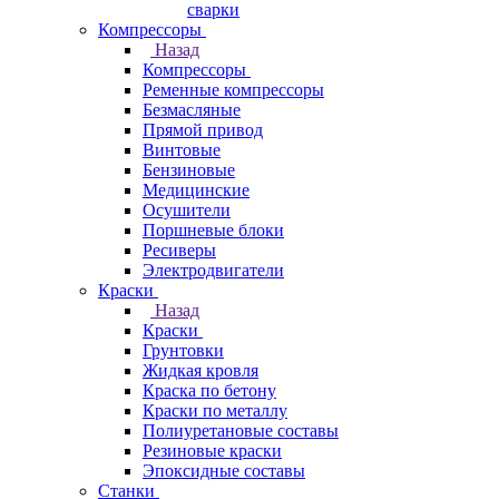
сварки
Компрессоры
Назад
Компрессоры
Ременные компрессоры
Безмасляные
Прямой привод
Винтовые
Бензиновые
Медицинские
Осушители
Поршневые блоки
Ресиверы
Электродвигатели
Краски
Назад
Краски
Грунтовки
Жидкая кровля
Краска по бетону
Краски по металлу
Полиуретановые составы
Резиновые краски
Эпоксидные составы
Станки