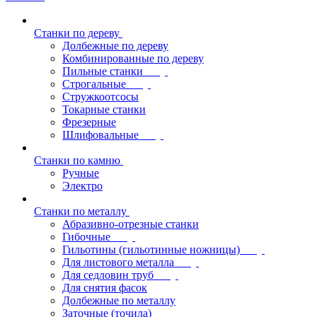
Станки по дереву
Долбежные по дереву
Комбинированные по дереву
Пильные станки
Строгальные
Стружкоотсосы
Токарные станки
Фрезерные
Шлифовальные
Станки по камню
Ручные
Электро
Станки по металлу
Абразивно-отрезные станки
Гибочные
Гильотины (гильотинные ножницы)
Для листового металла
Для седловин труб
Для снятия фасок
Долбежные по металлу
Заточные (точила)