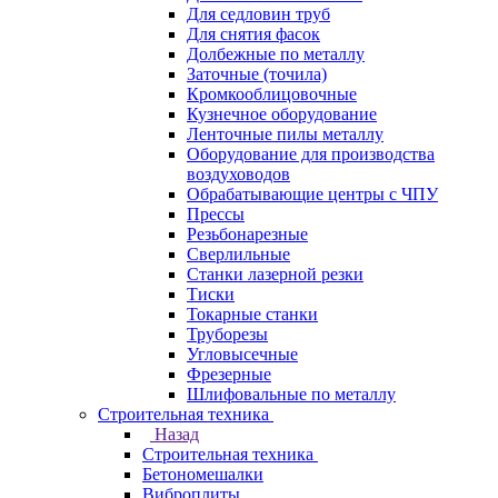
Для седловин труб
Для снятия фасок
Долбежные по металлу
Заточные (точила)
Кромкооблицовочные
Кузнечное оборудование
Ленточные пилы металлу
Оборудование для производства
воздуховодов
Обрабатывающие центры с ЧПУ
Прессы
Резьбонарезные
Сверлильные
Станки лазерной резки
Тиски
Токарные станки
Труборезы
Угловысечные
Фрезерные
Шлифовальные по металлу
Строительная техника
Назад
Строительная техника
Бетономешалки
Виброплиты