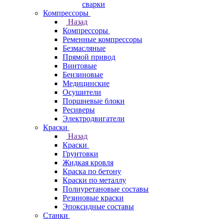
сварки
Компрессоры
Назад
Компрессоры
Ременные компрессоры
Безмасляные
Прямой привод
Винтовые
Бензиновые
Медицинские
Осушители
Поршневые блоки
Ресиверы
Электродвигатели
Краски
Назад
Краски
Грунтовки
Жидкая кровля
Краска по бетону
Краски по металлу
Полиуретановые составы
Резиновые краски
Эпоксидные составы
Станки