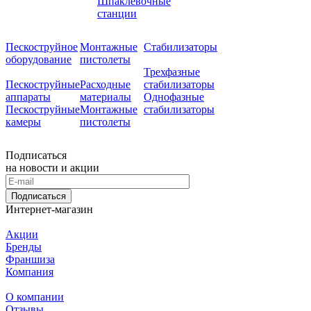
Шпаклевочные
станции
Пескоструйное
Монтажные
Стабилизаторы
оборудование
пистолеты
Трехфазные
Пескоструйные
Расходные
стабилизаторы
аппараты
материалы
Однофазные
Пескоструйные
Монтажные
стабилизаторы
камеры
пистолеты
Подписаться
на новости и акции
Подписаться
Интернет-магазин
Акции
Бренды
Франшиза
Компания
О компании
Отзывы