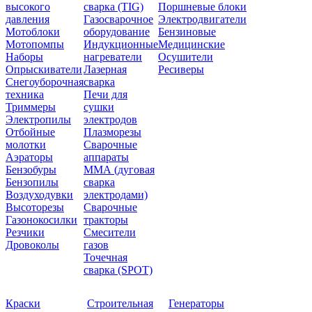
высокого
сварка (TIG)
Поршневые блоки
давления
Газосварочное
Электродвигатели
Мотоблоки
оборудование
Бензиновые
Мотопомпы
Индукционные
Медицинские
Наборы
нагреватели
Осушители
Опрыскиватели
Лазерная
Ресиверы
Снегоуборочная
сварка
техника
Печи для
Триммеры
сушки
Электропилы
электродов
Отбойные
Плазморезы
молотки
Сварочные
Аэраторы
аппараты
Бензобуры
ММА (дуговая
Бензопилы
сварка
Воздуходувки
электродами)
Высоторезы
Сварочные
Газонокосилки
тракторы
Резчики
Смесители
Дровоколы
газов
Точечная
сварка (SPOT)
Краски
Строительная
Генераторы