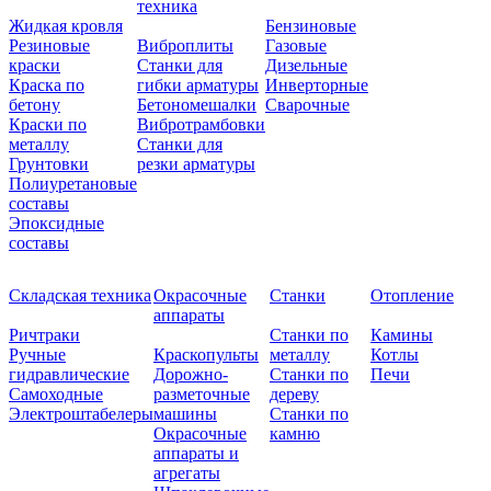
техника
Жидкая кровля
Бензиновые
Резиновые
Виброплиты
Газовые
краски
Станки для
Дизельные
Краска по
гибки арматуры
Инверторные
бетону
Бетономешалки
Сварочные
Краски по
Вибротрамбовки
металлу
Станки для
Грунтовки
резки арматуры
Полиуретановые
составы
Эпоксидные
составы
Складская техника
Окрасочные
Станки
Отопление
аппараты
Ричтраки
Станки по
Камины
Ручные
Краскопульты
металлу
Котлы
гидравлические
Дорожно-
Станки по
Печи
Самоходные
разметочные
дереву
Электроштабелеры
машины
Станки по
Окрасочные
камню
аппараты и
агрегаты