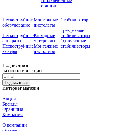
Шпаклевочные
станции
Пескоструйное
Монтажные
Стабилизаторы
оборудование
пистолеты
Трехфазные
Пескоструйные
Расходные
стабилизаторы
аппараты
материалы
Однофазные
Пескоструйные
Монтажные
стабилизаторы
камеры
пистолеты
Подписаться
на новости и акции
Подписаться
Интернет-магазин
Акции
Бренды
Франшиза
Компания
О компании
Отзывы