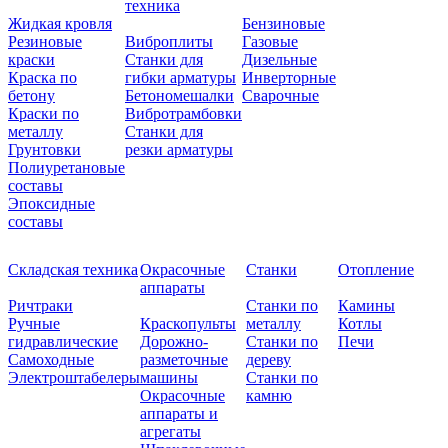
техника
Жидкая кровля
Бензиновые
Резиновые
Виброплиты
Газовые
краски
Станки для
Дизельные
Краска по
гибки арматуры
Инверторные
бетону
Бетономешалки
Сварочные
Краски по
Вибротрамбовки
металлу
Станки для
Грунтовки
резки арматуры
Полиуретановые
составы
Эпоксидные
составы
Складская техника
Окрасочные
Станки
Отопление
аппараты
Ричтраки
Станки по
Камины
Ручные
Краскопульты
металлу
Котлы
гидравлические
Дорожно-
Станки по
Печи
Самоходные
разметочные
дереву
Электроштабелеры
машины
Станки по
Окрасочные
камню
аппараты и
агрегаты