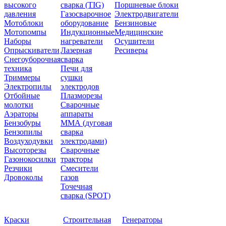
высокого
сварка (TIG)
Поршневые блоки
давления
Газосварочное
Электродвигатели
Мотоблоки
оборудование
Бензиновые
Мотопомпы
Индукционные
Медицинские
Наборы
нагреватели
Осушители
Опрыскиватели
Лазерная
Ресиверы
Снегоуборочная
сварка
техника
Печи для
Триммеры
сушки
Электропилы
электродов
Отбойные
Плазморезы
молотки
Сварочные
Аэраторы
аппараты
Бензобуры
ММА (дуговая
Бензопилы
сварка
Воздуходувки
электродами)
Высоторезы
Сварочные
Газонокосилки
тракторы
Резчики
Смесители
Дровоколы
газов
Точечная
сварка (SPOT)
Краски
Строительная
Генераторы