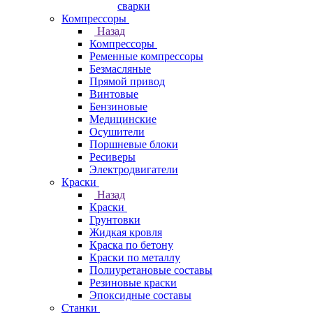
сварки
Компрессоры
Назад
Компрессоры
Ременные компрессоры
Безмасляные
Прямой привод
Винтовые
Бензиновые
Медицинские
Осушители
Поршневые блоки
Ресиверы
Электродвигатели
Краски
Назад
Краски
Грунтовки
Жидкая кровля
Краска по бетону
Краски по металлу
Полиуретановые составы
Резиновые краски
Эпоксидные составы
Станки