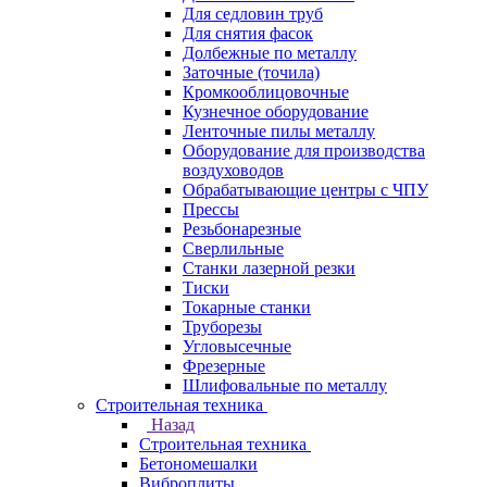
Для седловин труб
Для снятия фасок
Долбежные по металлу
Заточные (точила)
Кромкооблицовочные
Кузнечное оборудование
Ленточные пилы металлу
Оборудование для производства
воздуховодов
Обрабатывающие центры с ЧПУ
Прессы
Резьбонарезные
Сверлильные
Станки лазерной резки
Тиски
Токарные станки
Труборезы
Угловысечные
Фрезерные
Шлифовальные по металлу
Строительная техника
Назад
Строительная техника
Бетономешалки
Виброплиты