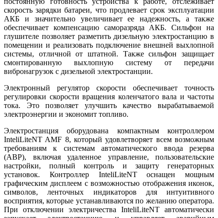
постоянную готовность устройства к работе, отслеживает
скорость зарядки батареи, что продлевает срок эксплуатации
АКБ и значительно увеличивает ее надежность, а также
обеспечивает компенсацию саморазряда АКБ. Сильфон на
глушителе позволяет разметить дизельную электростанцию в
помещении и реализовать подключение внешней выхлопной
системы, отличной от штатной. Также сильфон защищает
смонтированную выхлопную систему от передачи
вибронагрузок с дизельной электростанции.
Электронный регулятор скорости обеспечивает точность
регулировки скорости вращения коленчатого вала и частоты
тока. Это позволяет улучшить качество вырабатываемой
электроэнергии и экономит топливо.
Электростанция оборудована компактным контроллером
InteliLiteNT AMF 8, который удовлетворяет всем возможным
требованиям к системам автоматического ввода резерва
(АВР), включая удаленное управление, пользовательские
настройки, полный контроль и защиту генераторных
установок. Контроллер InteliLiteNT оснащен мощным
графическим дисплеем с возможностью отображения иконок,
символов, ленточных индикаторов для интуитивного
восприятия, которые устанавливаются по желанию оператора.
При отключении электричества InteliLiteNT автоматически