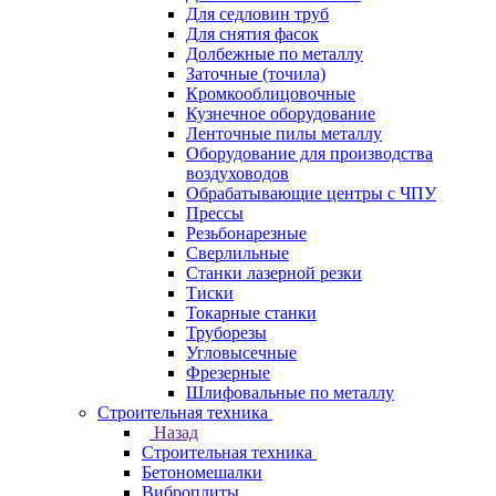
Для седловин труб
Для снятия фасок
Долбежные по металлу
Заточные (точила)
Кромкооблицовочные
Кузнечное оборудование
Ленточные пилы металлу
Оборудование для производства
воздуховодов
Обрабатывающие центры с ЧПУ
Прессы
Резьбонарезные
Сверлильные
Станки лазерной резки
Тиски
Токарные станки
Труборезы
Угловысечные
Фрезерные
Шлифовальные по металлу
Строительная техника
Назад
Строительная техника
Бетономешалки
Виброплиты