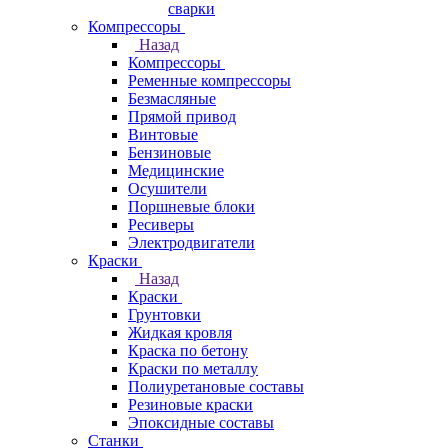
сварки
Компрессоры
Назад
Компрессоры
Ременные компрессоры
Безмасляные
Прямой привод
Винтовые
Бензиновые
Медицинские
Осушители
Поршневые блоки
Ресиверы
Электродвигатели
Краски
Назад
Краски
Грунтовки
Жидкая кровля
Краска по бетону
Краски по металлу
Полиуретановые составы
Резиновые краски
Эпоксидные составы
Станки