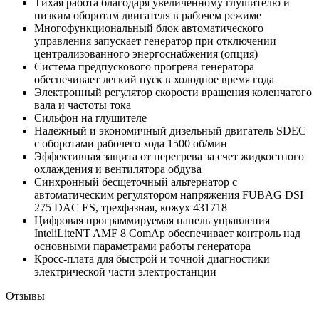
Тихая работа благодаря увеличенному глушителю и
низким оборотам двигателя в рабочем режиме
Многофункциональный блок автоматического
управления запускает генератор при отключении
централизованного энергоснабжения (опция)
Система предпускового прогрева генератора
обеспечивает легкий пуск в холодное время года
Электронный регулятор скорости вращения коленчатого
вала и частоты тока
Сильфон на глушителе
Надежный и экономичный дизельный двигатель SDEC
с оборотами рабочего хода 1500 об/мин
Эффективная защита от перегрева за счет жидкостного
охлаждения и вентилятора обдува
Синхронный бесщеточный альтернатор с
автоматическим регулятором напряжения FUBAG DSI
275 DAC ES, трехфазная, кожух 431718
Цифровая программируемая панель управления
InteliLiteNT AMF 8 ComAp обеспечивает контроль над
основными параметрами работы генератора
Кросс-плата для быстрой и точной диагностики
электрической части электростанции
Отзывы