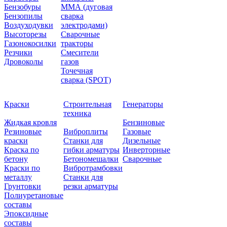
Бензобуры
ММА (дуговая
Бензопилы
сварка
Воздуходувки
электродами)
Высоторезы
Сварочные
Газонокосилки
тракторы
Резчики
Смесители
Дровоколы
газов
Точечная
сварка (SPOT)
Краски
Строительная
Генераторы
техника
Жидкая кровля
Бензиновые
Резиновые
Виброплиты
Газовые
краски
Станки для
Дизельные
Краска по
гибки арматуры
Инверторные
бетону
Бетономешалки
Сварочные
Краски по
Вибротрамбовки
металлу
Станки для
Грунтовки
резки арматуры
Полиуретановые
составы
Эпоксидные
составы