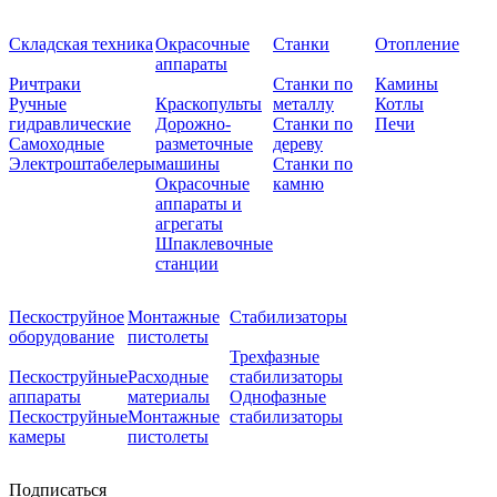
Складская техника
Окрасочные
Станки
Отопление
аппараты
Ричтраки
Станки по
Камины
Ручные
Краскопульты
металлу
Котлы
гидравлические
Дорожно-
Станки по
Печи
Самоходные
разметочные
дереву
Электроштабелеры
машины
Станки по
Окрасочные
камню
аппараты и
агрегаты
Шпаклевочные
станции
Пескоструйное
Монтажные
Стабилизаторы
оборудование
пистолеты
Трехфазные
Пескоструйные
Расходные
стабилизаторы
аппараты
материалы
Однофазные
Пескоструйные
Монтажные
стабилизаторы
камеры
пистолеты
Подписаться