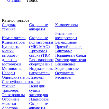
Отзывы
Поиск
Каталог товаров
Садовая
Сварочные
Компрессоры
техника
аппараты
Ременные
Измельчители
Сварочные
компрессоры
Культиваторы
полуавтоматы
Безмасляные
Кусторезы
(MIG-MAG)
Прямой привод
Мойки
Аргоновая
Винтовые
высокого
сварка (TIG)
Поршневые блоки
давления
Газосварочное
Электродвигатели
Мотоблоки
оборудование
Бензиновые
Мотопомпы
Индукционные
Медицинские
Наборы
нагреватели
Осушители
Опрыскиватели
Лазерная
Ресиверы
Снегоуборочная
сварка
техника
Печи для
Триммеры
сушки
Электропилы
электродов
Отбойные
Плазморезы
молотки
Сварочные
Аэраторы
аппараты