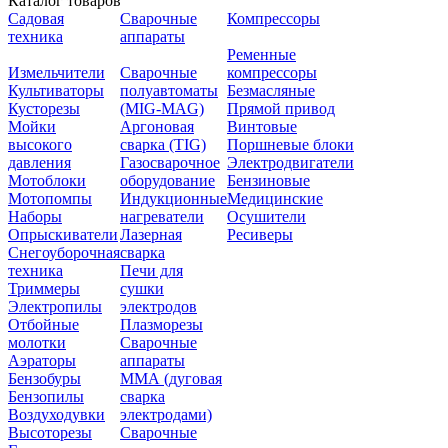
Каталог товаров
Садовая
Сварочные
Компрессоры
техника
аппараты
Ременные
Измельчители
Сварочные
компрессоры
Культиваторы
полуавтоматы
Безмасляные
Кусторезы
(MIG-MAG)
Прямой привод
Мойки
Аргоновая
Винтовые
высокого
сварка (TIG)
Поршневые блоки
давления
Газосварочное
Электродвигатели
Мотоблоки
оборудование
Бензиновые
Мотопомпы
Индукционные
Медицинские
Наборы
нагреватели
Осушители
Опрыскиватели
Лазерная
Ресиверы
Снегоуборочная
сварка
техника
Печи для
Триммеры
сушки
Электропилы
электродов
Отбойные
Плазморезы
молотки
Сварочные
Аэраторы
аппараты
Бензобуры
ММА (дуговая
Бензопилы
сварка
Воздуходувки
электродами)
Высоторезы
Сварочные