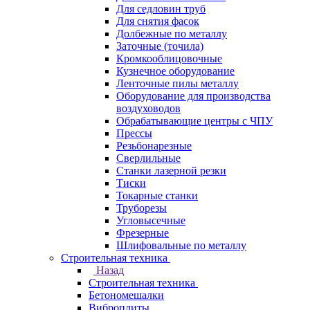
Для седловин труб
Для снятия фасок
Долбежные по металлу
Заточные (точила)
Кромкооблицовочные
Кузнечное оборудование
Ленточные пилы металлу
Оборудование для производства
воздуховодов
Обрабатывающие центры с ЧПУ
Прессы
Резьбонарезные
Сверлильные
Станки лазерной резки
Тиски
Токарные станки
Труборезы
Угловысечные
Фрезерные
Шлифовальные по металлу
Строительная техника
Назад
Строительная техника
Бетономешалки
Виброплиты