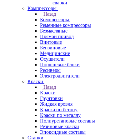
сварки
Компрессоры
Назад
Компрессоры
Ременные компрессоры
Безмасляные
Прямой привод
Винтовые
Бензиновые
Медицинские
Осушители
Поршневые блоки
Ресиверы
Электродвигатели
Краски
Назад
Краски
Грунтовки
Жидкая кровля
Краска по бетону
Краски по металлу
Полиуретановые составы
Резиновые краски
Эпоксидные составы
Станки