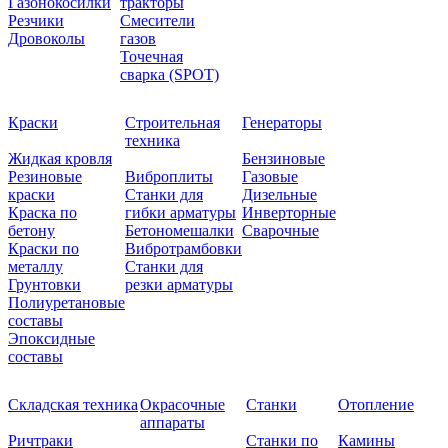
Газонокосилки
тракторы
Резчики
Смесители
Дровоколы
газов
Точечная
сварка (SPOT)
Краски
Строительная
Генераторы
техника
Жидкая кровля
Бензиновые
Резиновые
Виброплиты
Газовые
краски
Станки для
Дизельные
Краска по
гибки арматуры
Инверторные
бетону
Бетономешалки
Сварочные
Краски по
Вибротрамбовки
металлу
Станки для
Грунтовки
резки арматуры
Полиуретановые
составы
Эпоксидные
составы
Складская техника
Окрасочные
Станки
Отопление
аппараты
Ричтраки
Станки по
Камины