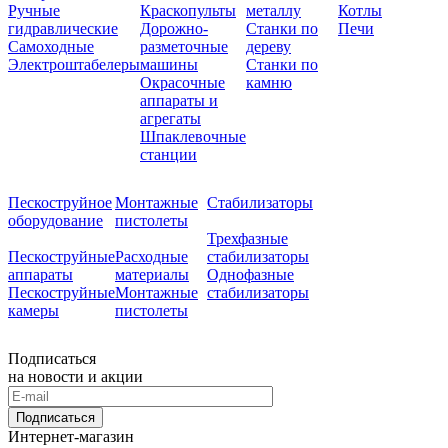
Ручные
Краскопульты
металлу
Котлы
гидравлические
Дорожно-
Станки по
Печи
Самоходные
разметочные
дереву
Электроштабелеры
машины
Станки по
Окрасочные
камню
аппараты и
агрегаты
Шпаклевочные
станции
Пескоструйное
Монтажные
Стабилизаторы
оборудование
пистолеты
Трехфазные
Пескоструйные
Расходные
стабилизаторы
аппараты
материалы
Однофазные
Пескоструйные
Монтажные
стабилизаторы
камеры
пистолеты
Подписаться
на новости и акции
Подписаться
Интернет-магазин