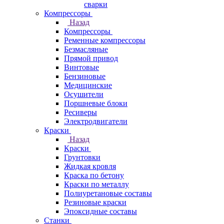
сварки
Компрессоры
Назад
Компрессоры
Ременные компрессоры
Безмасляные
Прямой привод
Винтовые
Бензиновые
Медицинские
Осушители
Поршневые блоки
Ресиверы
Электродвигатели
Краски
Назад
Краски
Грунтовки
Жидкая кровля
Краска по бетону
Краски по металлу
Полиуретановые составы
Резиновые краски
Эпоксидные составы
Станки