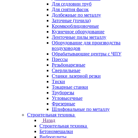
Для седловин труб
Для снятия фасок
Долбежные по металлу
Заточные (точила)
Кромкооблицовочные
Кузнечное оборудование
Ленточные пилы металлу
Оборудование для производства
воздуховодов
Обрабатывающие центры с ЧПУ
Прессы
Резьбонарезные
Сверлильные
Станки лазерной резки
Тиски
Токарные станки
Труборезы
Угловысечные
Фрезерные
Шлифовальные по металлу
Строительная техника
Назад
Строительная техника
Бетономешалки
Виброплиты