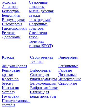
молотки
Сварочные
Аэраторы
аппараты
Бензобуры
ММА (дуговая
Бензопилы
сварка
Воздуходувки
электродами)
Высоторезы
Сварочные
Газонокосилки
тракторы
Резчики
Смесители
Дровоколы
газов
Точечная
сварка (SPOT)
Краски
Строительная
Генераторы
техника
Жидкая кровля
Бензиновые
Резиновые
Виброплиты
Газовые
краски
Станки для
Дизельные
Краска по
гибки арматуры
Инверторные
бетону
Бетономешалки
Сварочные
Краски по
Вибротрамбовки
металлу
Станки для
Грунтовки
резки арматуры
Полиуретановые
составы