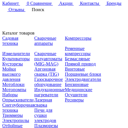
Кабинет
0
Сравнение
Акции
Контакты
Бренды
Отзывы
Поиск
Каталог товаров
Садовая
Сварочные
Компрессоры
техника
аппараты
Ременные
Измельчители
Сварочные
компрессоры
Культиваторы
полуавтоматы
Безмасляные
Кусторезы
(MIG-MAG)
Прямой привод
Мойки
Аргоновая
Винтовые
высокого
сварка (TIG)
Поршневые блоки
давления
Газосварочное
Электродвигатели
Мотоблоки
оборудование
Бензиновые
Мотопомпы
Индукционные
Медицинские
Наборы
нагреватели
Осушители
Опрыскиватели
Лазерная
Ресиверы
Снегоуборочная
сварка
техника
Печи для
Триммеры
сушки
Электропилы
электродов
Отбойные
Плазморезы