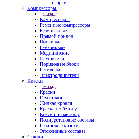
сварки
Компрессоры
Назад
Компрессоры
Ременные компрессоры
Безмасляные
Прямой привод
Винтовые
Бензиновые
Медицинские
Осушители
Поршневые блоки
Ресиверы
Электродвигатели
Краски
Назад
Краски
Грунтовки
Жидкая кровля
Краска по бетону
Краски по металлу
Полиуретановые составы
Резиновые краски
Эпоксидные составы
Станки