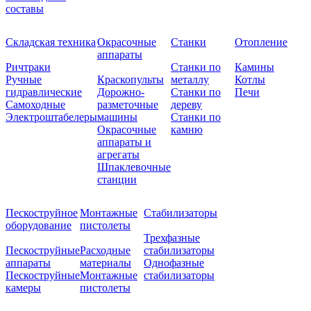
составы
Складская техника
Окрасочные
Станки
Отопление
аппараты
Ричтраки
Станки по
Камины
Ручные
Краскопульты
металлу
Котлы
гидравлические
Дорожно-
Станки по
Печи
Самоходные
разметочные
дереву
Электроштабелеры
машины
Станки по
Окрасочные
камню
аппараты и
агрегаты
Шпаклевочные
станции
Пескоструйное
Монтажные
Стабилизаторы
оборудование
пистолеты
Трехфазные
Пескоструйные
Расходные
стабилизаторы
аппараты
материалы
Однофазные
Пескоструйные
Монтажные
стабилизаторы
камеры
пистолеты