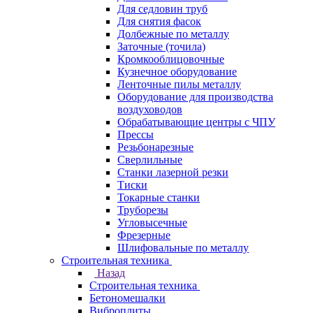
Для седловин труб
Для снятия фасок
Долбежные по металлу
Заточные (точила)
Кромкооблицовочные
Кузнечное оборудование
Ленточные пилы металлу
Оборудование для производства
воздуховодов
Обрабатывающие центры с ЧПУ
Прессы
Резьбонарезные
Сверлильные
Станки лазерной резки
Тиски
Токарные станки
Труборезы
Угловысечные
Фрезерные
Шлифовальные по металлу
Строительная техника
Назад
Строительная техника
Бетономешалки
Виброплиты