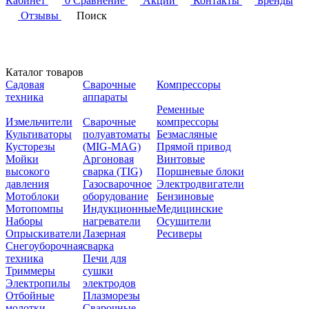
Кабинет
0
Сравнение
Акции
Контакты
Бренды
Отзывы
Поиск
Каталог товаров
Садовая
Сварочные
Компрессоры
техника
аппараты
Ременные
Измельчители
Сварочные
компрессоры
Культиваторы
полуавтоматы
Безмасляные
Кусторезы
(MIG-MAG)
Прямой привод
Мойки
Аргоновая
Винтовые
высокого
сварка (TIG)
Поршневые блоки
давления
Газосварочное
Электродвигатели
Мотоблоки
оборудование
Бензиновые
Мотопомпы
Индукционные
Медицинские
Наборы
нагреватели
Осушители
Опрыскиватели
Лазерная
Ресиверы
Снегоуборочная
сварка
техника
Печи для
Триммеры
сушки
Электропилы
электродов
Отбойные
Плазморезы
молотки
Сварочные