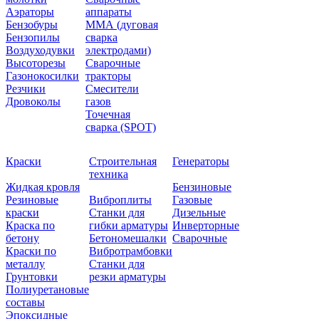
Аэраторы
аппараты
Бензобуры
ММА (дуговая
Бензопилы
сварка
Воздуходувки
электродами)
Высоторезы
Сварочные
Газонокосилки
тракторы
Резчики
Смесители
Дровоколы
газов
Точечная
сварка (SPOT)
Краски
Строительная
Генераторы
техника
Жидкая кровля
Бензиновые
Резиновые
Виброплиты
Газовые
краски
Станки для
Дизельные
Краска по
гибки арматуры
Инверторные
бетону
Бетономешалки
Сварочные
Краски по
Вибротрамбовки
металлу
Станки для
Грунтовки
резки арматуры
Полиуретановые
составы
Эпоксидные