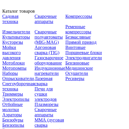
Каталог товаров
Садовая
Сварочные
Компрессоры
техника
аппараты
Ременные
Измельчители
Сварочные
компрессоры
Культиваторы
полуавтоматы
Безмасляные
Кусторезы
(MIG-MAG)
Прямой привод
Мойки
Аргоновая
Винтовые
высокого
сварка (TIG)
Поршневые блоки
давления
Газосварочное
Электродвигатели
Мотоблоки
оборудование
Бензиновые
Мотопомпы
Индукционные
Медицинские
Наборы
нагреватели
Осушители
Опрыскиватели
Лазерная
Ресиверы
Снегоуборочная
сварка
техника
Печи для
Триммеры
сушки
Электропилы
электродов
Отбойные
Плазморезы
молотки
Сварочные
Аэраторы
аппараты
Бензобуры
ММА (дуговая
Бензопилы
сварка