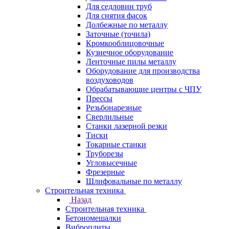
Для седловин труб
Для снятия фасок
Долбежные по металлу
Заточные (точила)
Кромкооблицовочные
Кузнечное оборудование
Ленточные пилы металлу
Оборудование для производства
воздуховодов
Обрабатывающие центры с ЧПУ
Прессы
Резьбонарезные
Сверлильные
Станки лазерной резки
Тиски
Токарные станки
Труборезы
Угловысечные
Фрезерные
Шлифовальные по металлу
Строительная техника
Назад
Строительная техника
Бетономешалки
Виброплиты