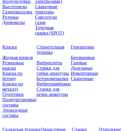
Воздуходувки
электродами)
Высоторезы
Сварочные
Газонокосилки
тракторы
Резчики
Смесители
Дровоколы
газов
Точечная
сварка (SPOT)
Краски
Строительная
Генераторы
техника
Жидкая кровля
Бензиновые
Резиновые
Виброплиты
Газовые
краски
Станки для
Дизельные
Краска по
гибки арматуры
Инверторные
бетону
Бетономешалки
Сварочные
Краски по
Вибротрамбовки
металлу
Станки для
Грунтовки
резки арматуры
Полиуретановые
составы
Эпоксидные
составы
Складская техника
Окрасочные
Станки
Отопление