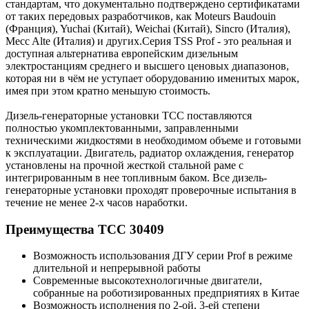
стандартам, что документально подтверждено сертификатами
от таких передовых разработчиков, как Moteurs Baudouin
(Франция), Yuchai (Китай), Weichai (Китай), Sincro (Италия),
Mecc Alte (Италия) и других.Серия TSS Prof - это реальная и
доступная альтернатива европейским дизельным
электростанциям среднего и высшего ценовых диапазонов,
которая ни в чём не уступает оборудованию именитых марок,
имея при этом кратно меньшую стоимость.
Дизель-генераторные установки ТСС поставляются
полностью укомплектованными, заправленными
техническими жидкостями в необходимом объеме и готовыми
к эксплуатации. Двигатель, радиатор охлаждения, генератор
установлены на прочной жесткой стальной раме с
интегрированным в нее топливным баком. Все дизель-
генераторные установки проходят проверочные испытания в
течение не менее 2-х часов наработки.
Преимущества ТСС 30409
Возможность использования ДГУ серии Prof в режиме
длительной и непрерывной работы
Современные высокотехнологичные двигатели,
собранные на роботизированных предприятиях в Китае
Возможность исполнения по 2-ой, 3-ей степени