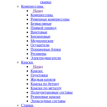
сварки
Компрессоры
Назад
Компрессоры
Ременные компрессоры
Безмасляные
Прямой привод
Винтовые
Бензиновые
Медицинские
Осушители
Поршневые блоки
Ресиверы
Электродвигатели
Краски
Назад
Краски
Грунтовки
Жидкая кровля
Краска по бетону
Краски по металлу
Полиуретановые составы
Резиновые краски
Эпоксидные составы
Станки