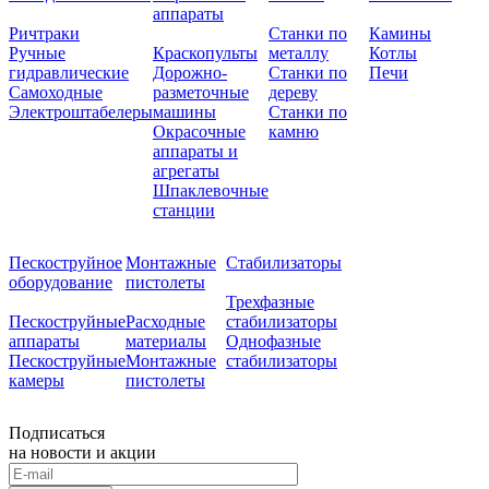
аппараты
Ричтраки
Станки по
Камины
Ручные
Краскопульты
металлу
Котлы
гидравлические
Дорожно-
Станки по
Печи
Самоходные
разметочные
дереву
Электроштабелеры
машины
Станки по
Окрасочные
камню
аппараты и
агрегаты
Шпаклевочные
станции
Пескоструйное
Монтажные
Стабилизаторы
оборудование
пистолеты
Трехфазные
Пескоструйные
Расходные
стабилизаторы
аппараты
материалы
Однофазные
Пескоструйные
Монтажные
стабилизаторы
камеры
пистолеты
Подписаться
на новости и акции