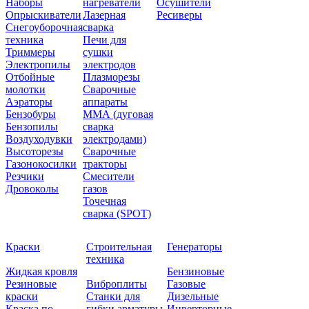
Наборы
нагреватели
Осушители
Опрыскиватели
Лазерная
Ресиверы
Снегоуборочная
сварка
техника
Печи для
Триммеры
сушки
Электропилы
электродов
Отбойные
Плазморезы
молотки
Сварочные
Аэраторы
аппараты
Бензобуры
ММА (дуговая
Бензопилы
сварка
Воздуходувки
электродами)
Высоторезы
Сварочные
Газонокосилки
тракторы
Резчики
Смесители
Дровоколы
газов
Точечная
сварка (SPOT)
Краски
Строительная
Генераторы
техника
Жидкая кровля
Бензиновые
Резиновые
Виброплиты
Газовые
краски
Станки для
Дизельные
Краска по
гибки арматуры
Инверторные