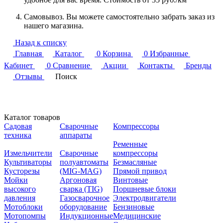
Самовывоз. Вы можете самостоятельно забрать заказ из
нашего магазина.
Назад к списку
Главная
Каталог
0
Корзина
0
Избранные
Кабинет
0
Сравнение
Акции
Контакты
Бренды
Отзывы
Поиск
Каталог товаров
Садовая
Сварочные
Компрессоры
техника
аппараты
Ременные
Измельчители
Сварочные
компрессоры
Культиваторы
полуавтоматы
Безмасляные
Кусторезы
(MIG-MAG)
Прямой привод
Мойки
Аргоновая
Винтовые
высокого
сварка (TIG)
Поршневые блоки
давления
Газосварочное
Электродвигатели
Мотоблоки
оборудование
Бензиновые
Мотопомпы
Индукционные
Медицинские