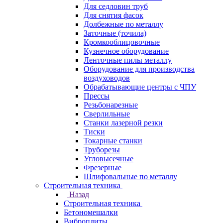
Для седловин труб
Для снятия фасок
Долбежные по металлу
Заточные (точила)
Кромкооблицовочные
Кузнечное оборудование
Ленточные пилы металлу
Оборудование для производства
воздуховодов
Обрабатывающие центры с ЧПУ
Прессы
Резьбонарезные
Сверлильные
Станки лазерной резки
Тиски
Токарные станки
Труборезы
Угловысечные
Фрезерные
Шлифовальные по металлу
Строительная техника
Назад
Строительная техника
Бетономешалки
Виброплиты