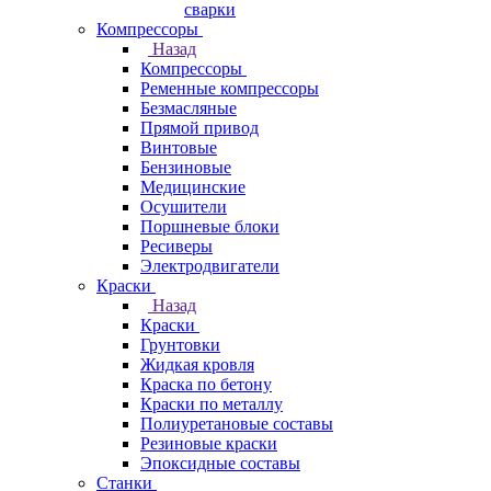
сварки
Компрессоры
Назад
Компрессоры
Ременные компрессоры
Безмасляные
Прямой привод
Винтовые
Бензиновые
Медицинские
Осушители
Поршневые блоки
Ресиверы
Электродвигатели
Краски
Назад
Краски
Грунтовки
Жидкая кровля
Краска по бетону
Краски по металлу
Полиуретановые составы
Резиновые краски
Эпоксидные составы
Станки