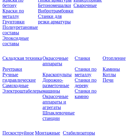
бетону
Бетономешалки
Сварочные
Краски по
Вибротрамбовки
металлу
Станки для
Грунтовки
резки арматуры
Полиуретановые
составы
Эпоксидные
составы
Складская техника
Окрасочные
Станки
Отопление
аппараты
Ричтраки
Станки по
Камины
Ручные
Краскопульты
металлу
Котлы
гидравлические
Дорожно-
Станки по
Печи
Самоходные
разметочные
дереву
Электроштабелеры
машины
Станки по
Окрасочные
камню
аппараты и
агрегаты
Шпаклевочные
станции
Пескоструйное
Монтажные
Стабилизаторы