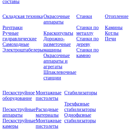
составы
Складская техника
Окрасочные
Станки
Отопление
аппараты
Ричтраки
Станки по
Камины
Ручные
Краскопульты
металлу
Котлы
гидравлические
Дорожно-
Станки по
Печи
Самоходные
разметочные
дереву
Электроштабелеры
машины
Станки по
Окрасочные
камню
аппараты и
агрегаты
Шпаклевочные
станции
Пескоструйное
Монтажные
Стабилизаторы
оборудование
пистолеты
Трехфазные
Пескоструйные
Расходные
стабилизаторы
аппараты
материалы
Однофазные
Пескоструйные
Монтажные
стабилизаторы
камеры
пистолеты