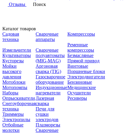
Отзывы
Поиск
Каталог товаров
Садовая
Сварочные
Компрессоры
техника
аппараты
Ременные
Измельчители
Сварочные
компрессоры
Культиваторы
полуавтоматы
Безмасляные
Кусторезы
(MIG-MAG)
Прямой привод
Мойки
Аргоновая
Винтовые
высокого
сварка (TIG)
Поршневые блоки
давления
Газосварочное
Электродвигатели
Мотоблоки
оборудование
Бензиновые
Мотопомпы
Индукционные
Медицинские
Наборы
нагреватели
Осушители
Опрыскиватели
Лазерная
Ресиверы
Снегоуборочная
сварка
техника
Печи для
Триммеры
сушки
Электропилы
электродов
Отбойные
Плазморезы
молотки
Сварочные