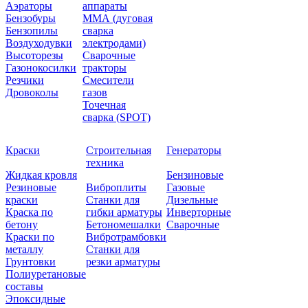
Аэраторы
аппараты
Бензобуры
ММА (дуговая
Бензопилы
сварка
Воздуходувки
электродами)
Высоторезы
Сварочные
Газонокосилки
тракторы
Резчики
Смесители
Дровоколы
газов
Точечная
сварка (SPOT)
Краски
Строительная
Генераторы
техника
Жидкая кровля
Бензиновые
Резиновые
Виброплиты
Газовые
краски
Станки для
Дизельные
Краска по
гибки арматуры
Инверторные
бетону
Бетономешалки
Сварочные
Краски по
Вибротрамбовки
металлу
Станки для
Грунтовки
резки арматуры
Полиуретановые
составы
Эпоксидные