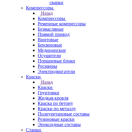
сварки
Компрессоры
Назад
Компрессоры
Ременные компрессоры
Безмасляные
Прямой привод
Винтовые
Бензиновые
Медицинские
Осушители
Поршневые блоки
Ресиверы
Электродвигатели
Краски
Назад
Краски
Грунтовки
Жидкая кровля
Краска по бетону
Краски по металлу
Полиуретановые составы
Резиновые краски
Эпоксидные составы
Станки