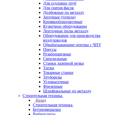
Для седловин труб
Для снятия фасок
Долбежные по металлу
Заточные (точила)
Кромкооблицовочные
Кузнечное оборудование
Ленточные пилы металлу
Оборудование для производства
воздуховодов
Обрабатывающие центры с ЧПУ
Прессы
Резьбонарезные
Сверлильные
Станки лазерной резки
Тиски
Токарные станки
Труборезы
Угловысечные
Фрезерные
Шлифовальные по металлу
Строительная техника
Назад
Строительная техника
Бетономешалки
Виброплиты