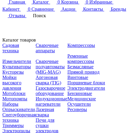
Главная
Каталог
0
Корзина
0
Избранные
Кабинет
0
Сравнение
Акции
Контакты
Бренды
Отзывы
Поиск
Каталог товаров
Садовая
Сварочные
Компрессоры
техника
аппараты
Ременные
Измельчители
Сварочные
компрессоры
Культиваторы
полуавтоматы
Безмасляные
Кусторезы
(MIG-MAG)
Прямой привод
Мойки
Аргоновая
Винтовые
высокого
сварка (TIG)
Поршневые блоки
давления
Газосварочное
Электродвигатели
Мотоблоки
оборудование
Бензиновые
Мотопомпы
Индукционные
Медицинские
Наборы
нагреватели
Осушители
Опрыскиватели
Лазерная
Ресиверы
Снегоуборочная
сварка
техника
Печи для
Триммеры
сушки
Электропилы
электродов