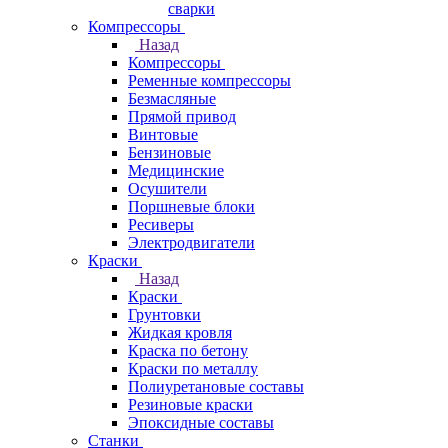
сварки
Компрессоры
Назад
Компрессоры
Ременные компрессоры
Безмасляные
Прямой привод
Винтовые
Бензиновые
Медицинские
Осушители
Поршневые блоки
Ресиверы
Электродвигатели
Краски
Назад
Краски
Грунтовки
Жидкая кровля
Краска по бетону
Краски по металлу
Полиуретановые составы
Резиновые краски
Эпоксидные составы
Станки