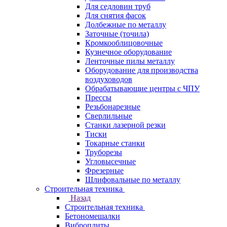
Для седловин труб
Для снятия фасок
Долбежные по металлу
Заточные (точила)
Кромкооблицовочные
Кузнечное оборудование
Ленточные пилы металлу
Оборудование для производства
воздуховодов
Обрабатывающие центры с ЧПУ
Прессы
Резьбонарезные
Сверлильные
Станки лазерной резки
Тиски
Токарные станки
Труборезы
Угловысечные
Фрезерные
Шлифовальные по металлу
Строительная техника
Назад
Строительная техника
Бетономешалки
Виброплиты