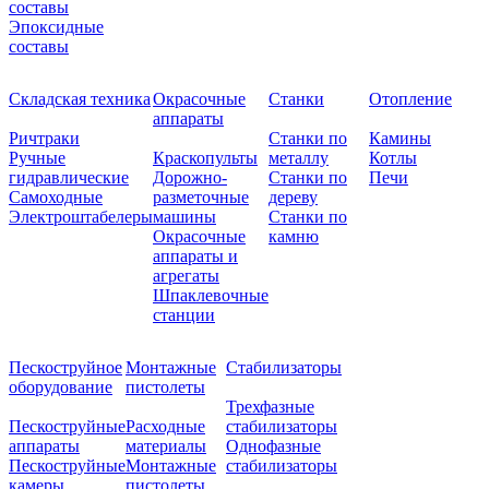
составы
Эпоксидные
составы
Складская техника
Окрасочные
Станки
Отопление
аппараты
Ричтраки
Станки по
Камины
Ручные
Краскопульты
металлу
Котлы
гидравлические
Дорожно-
Станки по
Печи
Самоходные
разметочные
дереву
Электроштабелеры
машины
Станки по
Окрасочные
камню
аппараты и
агрегаты
Шпаклевочные
станции
Пескоструйное
Монтажные
Стабилизаторы
оборудование
пистолеты
Трехфазные
Пескоструйные
Расходные
стабилизаторы
аппараты
материалы
Однофазные
Пескоструйные
Монтажные
стабилизаторы
камеры
пистолеты