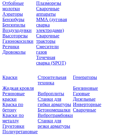
Отбойные
Плазморезы
молотки
Сварочные
Аэраторы
аппараты
Бензобуры
ММА (дуговая
Бензопилы
сварка
Воздуходувки
электродами)
Высоторезы
Сварочные
Газонокосилки
тракторы
Резчики
Смесители
Дровоколы
газов
Точечная
сварка (SPOT)
Краски
Строительная
Генераторы
техника
Жидкая кровля
Бензиновые
Резиновые
Виброплиты
Газовые
краски
Станки для
Дизельные
Краска по
гибки арматуры
Инверторные
бетону
Бетономешалки
Сварочные
Краски по
Вибротрамбовки
металлу
Станки для
Грунтовки
резки арматуры
Полиуретановые