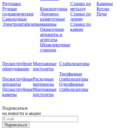
Ричтраки
Станки по
Камины
Ручные
Краскопульты
металлу
Котлы
гидравлические
Дорожно-
Станки по
Печи
Самоходные
разметочные
дереву
Электроштабелеры
машины
Станки по
Окрасочные
камню
аппараты и
агрегаты
Шпаклевочные
станции
Пескоструйное
Монтажные
Стабилизаторы
оборудование
пистолеты
Трехфазные
Пескоструйные
Расходные
стабилизаторы
аппараты
материалы
Однофазные
Пескоструйные
Монтажные
стабилизаторы
камеры
пистолеты
Подписаться
на новости и акции
Подписаться