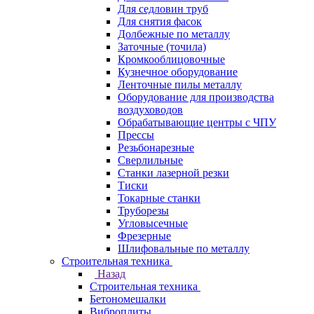
Для седловин труб
Для снятия фасок
Долбежные по металлу
Заточные (точила)
Кромкооблицовочные
Кузнечное оборудование
Ленточные пилы металлу
Оборудование для производства
воздуховодов
Обрабатывающие центры с ЧПУ
Прессы
Резьбонарезные
Сверлильные
Станки лазерной резки
Тиски
Токарные станки
Труборезы
Угловысечные
Фрезерные
Шлифовальные по металлу
Строительная техника
Назад
Строительная техника
Бетономешалки
Виброплиты