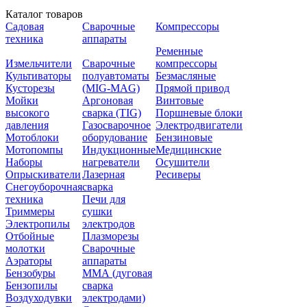
Каталог товаров
Садовая
Сварочные
Компрессоры
техника
аппараты
Ременные
Измельчители
Сварочные
компрессоры
Культиваторы
полуавтоматы
Безмасляные
Кусторезы
(MIG-MAG)
Прямой привод
Мойки
Аргоновая
Винтовые
высокого
сварка (TIG)
Поршневые блоки
давления
Газосварочное
Электродвигатели
Мотоблоки
оборудование
Бензиновые
Мотопомпы
Индукционные
Медицинские
Наборы
нагреватели
Осушители
Опрыскиватели
Лазерная
Ресиверы
Снегоуборочная
сварка
техника
Печи для
Триммеры
сушки
Электропилы
электродов
Отбойные
Плазморезы
молотки
Сварочные
Аэраторы
аппараты
Бензобуры
ММА (дуговая
Бензопилы
сварка
Воздуходувки
электродами)