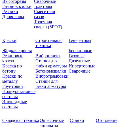
Высоторезы
Сварочные
Газонокосилки
тракторы
Резчики
Смесители
Дровоколы
газов
Точечная
сварка (SPOT)
Краски
Строительная
Генераторы
техника
Жидкая кровля
Бензиновые
Резиновые
Виброплиты
Газовые
краски
Станки для
Дизельные
Краска по
гибки арматуры
Инверторные
бетону
Бетономешалки
Сварочные
Краски по
Вибротрамбовки
металлу
Станки для
Грунтовки
резки арматуры
Полиуретановые
составы
Эпоксидные
составы
Складская техника
Окрасочные
Станки
Отопление
аппараты