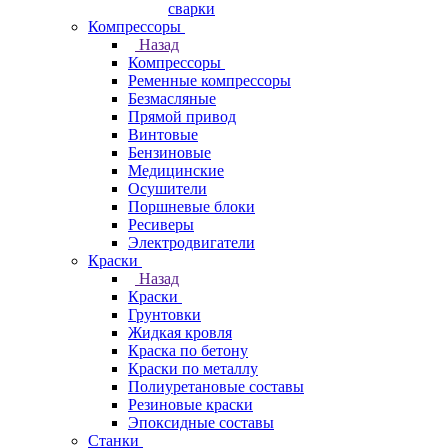
сварки
Компрессоры
Назад
Компрессоры
Ременные компрессоры
Безмасляные
Прямой привод
Винтовые
Бензиновые
Медицинские
Осушители
Поршневые блоки
Ресиверы
Электродвигатели
Краски
Назад
Краски
Грунтовки
Жидкая кровля
Краска по бетону
Краски по металлу
Полиуретановые составы
Резиновые краски
Эпоксидные составы
Станки