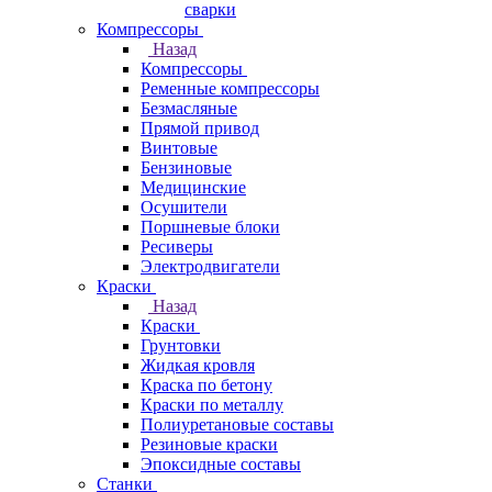
сварки
Компрессоры
Назад
Компрессоры
Ременные компрессоры
Безмасляные
Прямой привод
Винтовые
Бензиновые
Медицинские
Осушители
Поршневые блоки
Ресиверы
Электродвигатели
Краски
Назад
Краски
Грунтовки
Жидкая кровля
Краска по бетону
Краски по металлу
Полиуретановые составы
Резиновые краски
Эпоксидные составы
Станки