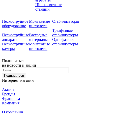
агрегаты
Шпаклевочные
станции
Пескоструйное
Монтажные
Стабилизаторы
оборудование
пистолеты
Трехфазные
Пескоструйные
Расходные
стабилизаторы
аппараты
материалы
Однофазные
Пескоструйные
Монтажные
стабилизаторы
камеры
пистолеты
Подписаться
на новости и акции
Подписаться
Интернет-магазин
Акции
Бренды
Франшиза
Компания
О компании