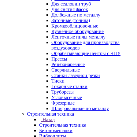
Для седловин труб
Для снятия фасок
Долбежные по металлу
Заточные (точила)
Кромкооблицовочные
Кузнечное оборудование
Ленточные пилы металлу
Оборудование для производства
воздуховодов
Обрабатывающие центры с ЧПУ
Прессы
Резьбонарезные
Сверлильные
Станки лазерной резки
Тиски
Токарные станки
Труборезы
Угловысечные
Фрезерные
Шлифовальные по металлу
Строительная техника
Назад
Строительная техника
Бетономешалки
Виброплиты