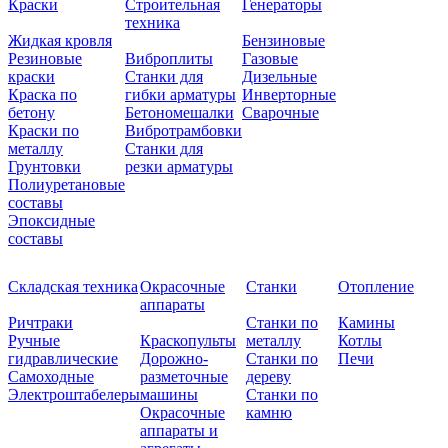
Краски
Строительная
Генераторы
техника
Жидкая кровля
Бензиновые
Резиновые
Виброплиты
Газовые
краски
Станки для
Дизельные
Краска по
гибки арматуры
Инверторные
бетону
Бетономешалки
Сварочные
Краски по
Вибротрамбовки
металлу
Станки для
Грунтовки
резки арматуры
Полиуретановые
составы
Эпоксидные
составы
Складская техника
Окрасочные
Станки
Отопление
аппараты
Ричтраки
Станки по
Камины
Ручные
Краскопульты
металлу
Котлы
гидравлические
Дорожно-
Станки по
Печи
Самоходные
разметочные
дереву
Электроштабелеры
машины
Станки по
Окрасочные
камню
аппараты и