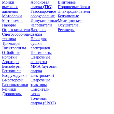
Мойки
Аргоновая
Винтовые
высокого
сварка (TIG)
Поршневые блоки
давления
Газосварочное
Электродвигатели
Мотоблоки
оборудование
Бензиновые
Мотопомпы
Индукционные
Медицинские
Наборы
нагреватели
Осушители
Опрыскиватели
Лазерная
Ресиверы
Снегоуборочная
сварка
техника
Печи для
Триммеры
сушки
Электропилы
электродов
Отбойные
Плазморезы
молотки
Сварочные
Аэраторы
аппараты
Бензобуры
ММА (дуговая
Бензопилы
сварка
Воздуходувки
электродами)
Высоторезы
Сварочные
Газонокосилки
тракторы
Резчики
Смесители
Дровоколы
газов
Точечная
сварка (SPOT)