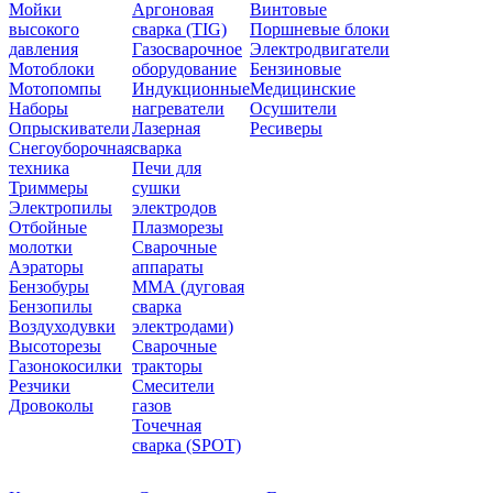
Мойки
Аргоновая
Винтовые
высокого
сварка (TIG)
Поршневые блоки
давления
Газосварочное
Электродвигатели
Мотоблоки
оборудование
Бензиновые
Мотопомпы
Индукционные
Медицинские
Наборы
нагреватели
Осушители
Опрыскиватели
Лазерная
Ресиверы
Снегоуборочная
сварка
техника
Печи для
Триммеры
сушки
Электропилы
электродов
Отбойные
Плазморезы
молотки
Сварочные
Аэраторы
аппараты
Бензобуры
ММА (дуговая
Бензопилы
сварка
Воздуходувки
электродами)
Высоторезы
Сварочные
Газонокосилки
тракторы
Резчики
Смесители
Дровоколы
газов
Точечная
сварка (SPOT)