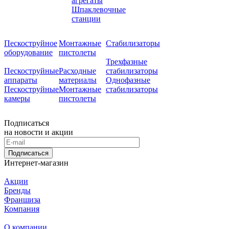
агрегаты
Шпаклевочные
станции
Пескоструйное
Монтажные
Стабилизаторы
оборудование
пистолеты
Трехфазные
Пескоструйные
Расходные
стабилизаторы
аппараты
материалы
Однофазные
Пескоструйные
Монтажные
стабилизаторы
камеры
пистолеты
Подписаться
на новости и акции
Подписаться
Интернет-магазин
Акции
Бренды
Франшиза
Компания
О компании