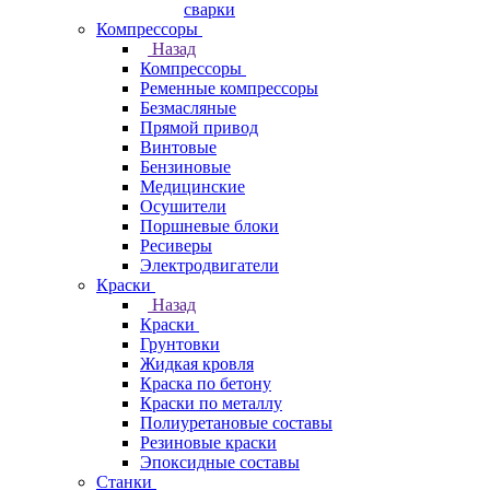
сварки
Компрессоры
Назад
Компрессоры
Ременные компрессоры
Безмасляные
Прямой привод
Винтовые
Бензиновые
Медицинские
Осушители
Поршневые блоки
Ресиверы
Электродвигатели
Краски
Назад
Краски
Грунтовки
Жидкая кровля
Краска по бетону
Краски по металлу
Полиуретановые составы
Резиновые краски
Эпоксидные составы
Станки