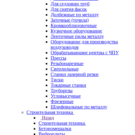
Для седловин труб
Для снятия фасок
Долбежные по металлу
Заточные (точила)
Кромкооблицовочные
Кузнечное оборудование
Ленточные пилы металлу
Оборудование для производства
воздуховодов
Обрабатывающие центры с ЧПУ
Прессы
Резьбонарезные
Сверлильные
Станки лазерной резки
Тиски
Токарные станки
Труборезы
Угловысечные
Фрезерные
Шлифовальные по металлу
Строительная техника
Назад
Строительная техника
Бетономешалки
Виброплиты