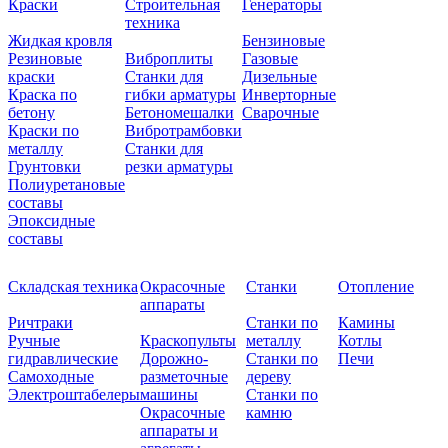
Краски
Строительная
Генераторы
техника
Жидкая кровля
Бензиновые
Резиновые
Виброплиты
Газовые
краски
Станки для
Дизельные
Краска по
гибки арматуры
Инверторные
бетону
Бетономешалки
Сварочные
Краски по
Вибротрамбовки
металлу
Станки для
Грунтовки
резки арматуры
Полиуретановые
составы
Эпоксидные
составы
Складская техника
Окрасочные
Станки
Отопление
аппараты
Ричтраки
Станки по
Камины
Ручные
Краскопульты
металлу
Котлы
гидравлические
Дорожно-
Станки по
Печи
Самоходные
разметочные
дереву
Электроштабелеры
машины
Станки по
Окрасочные
камню
аппараты и