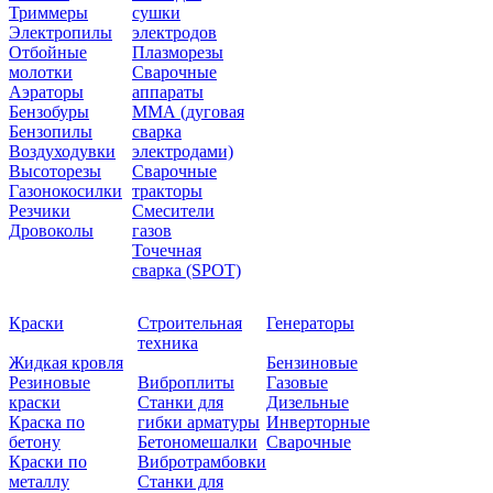
Триммеры
сушки
Электропилы
электродов
Отбойные
Плазморезы
молотки
Сварочные
Аэраторы
аппараты
Бензобуры
ММА (дуговая
Бензопилы
сварка
Воздуходувки
электродами)
Высоторезы
Сварочные
Газонокосилки
тракторы
Резчики
Смесители
Дровоколы
газов
Точечная
сварка (SPOT)
Краски
Строительная
Генераторы
техника
Жидкая кровля
Бензиновые
Резиновые
Виброплиты
Газовые
краски
Станки для
Дизельные
Краска по
гибки арматуры
Инверторные
бетону
Бетономешалки
Сварочные
Краски по
Вибротрамбовки
металлу
Станки для