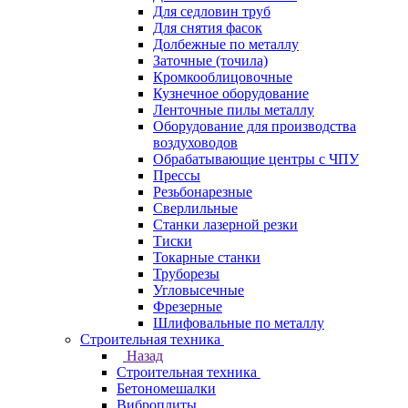
Для седловин труб
Для снятия фасок
Долбежные по металлу
Заточные (точила)
Кромкооблицовочные
Кузнечное оборудование
Ленточные пилы металлу
Оборудование для производства
воздуховодов
Обрабатывающие центры с ЧПУ
Прессы
Резьбонарезные
Сверлильные
Станки лазерной резки
Тиски
Токарные станки
Труборезы
Угловысечные
Фрезерные
Шлифовальные по металлу
Строительная техника
Назад
Строительная техника
Бетономешалки
Виброплиты