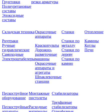
Грунтовки
резки арматуры
Полиуретановые
составы
Эпоксидные
составы
Складская техника
Окрасочные
Станки
Отопление
аппараты
Ричтраки
Станки по
Камины
Ручные
Краскопульты
металлу
Котлы
гидравлические
Дорожно-
Станки по
Печи
Самоходные
разметочные
дереву
Электроштабелеры
машины
Станки по
Окрасочные
камню
аппараты и
агрегаты
Шпаклевочные
станции
Пескоструйное
Монтажные
Стабилизаторы
оборудование
пистолеты
Трехфазные
Пескоструйные
Расходные
стабилизаторы
аппараты
материалы
Однофазные