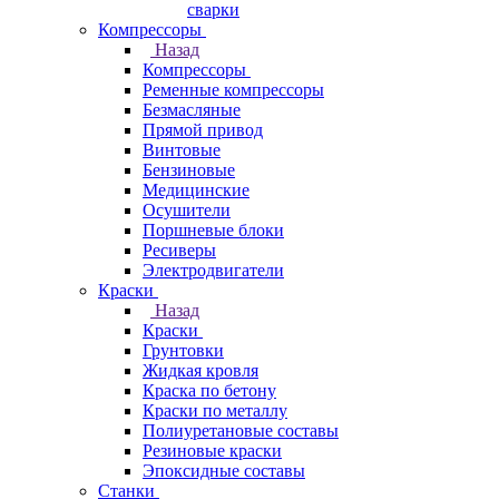
сварки
Компрессоры
Назад
Компрессоры
Ременные компрессоры
Безмасляные
Прямой привод
Винтовые
Бензиновые
Медицинские
Осушители
Поршневые блоки
Ресиверы
Электродвигатели
Краски
Назад
Краски
Грунтовки
Жидкая кровля
Краска по бетону
Краски по металлу
Полиуретановые составы
Резиновые краски
Эпоксидные составы
Станки