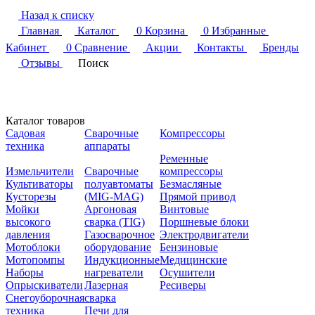
Назад к списку
Главная
Каталог
0
Корзина
0
Избранные
Кабинет
0
Сравнение
Акции
Контакты
Бренды
Отзывы
Поиск
Каталог товаров
Садовая
Сварочные
Компрессоры
техника
аппараты
Ременные
Измельчители
Сварочные
компрессоры
Культиваторы
полуавтоматы
Безмасляные
Кусторезы
(MIG-MAG)
Прямой привод
Мойки
Аргоновая
Винтовые
высокого
сварка (TIG)
Поршневые блоки
давления
Газосварочное
Электродвигатели
Мотоблоки
оборудование
Бензиновые
Мотопомпы
Индукционные
Медицинские
Наборы
нагреватели
Осушители
Опрыскиватели
Лазерная
Ресиверы
Снегоуборочная
сварка
техника
Печи для