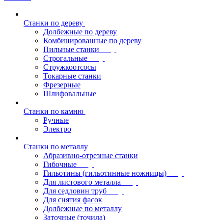
Станки по дереву
Долбежные по дереву
Комбинированные по дереву
Пильные станки
Строгальные
Стружкоотсосы
Токарные станки
Фрезерные
Шлифовальные
Станки по камню
Ручные
Электро
Станки по металлу
Абразивно-отрезные станки
Гибочные
Гильотины (гильотинные ножницы)
Для листового металла
Для седловин труб
Для снятия фасок
Долбежные по металлу
Заточные (точила)