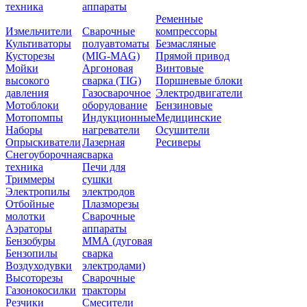
техника
аппараты
Ременные
Измельчители
Сварочные
компрессоры
Культиваторы
полуавтоматы
Безмасляные
Кусторезы
(MIG-MAG)
Прямой привод
Мойки
Аргоновая
Винтовые
высокого
сварка (TIG)
Поршневые блоки
давления
Газосварочное
Электродвигатели
Мотоблоки
оборудование
Бензиновые
Мотопомпы
Индукционные
Медицинские
Наборы
нагреватели
Осушители
Опрыскиватели
Лазерная
Ресиверы
Снегоуборочная
сварка
техника
Печи для
Триммеры
сушки
Электропилы
электродов
Отбойные
Плазморезы
молотки
Сварочные
Аэраторы
аппараты
Бензобуры
ММА (дуговая
Бензопилы
сварка
Воздуходувки
электродами)
Высоторезы
Сварочные
Газонокосилки
тракторы
Резчики
Смесители