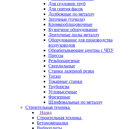
Для седловин труб
Для снятия фасок
Долбежные по металлу
Заточные (точила)
Кромкооблицовочные
Кузнечное оборудование
Ленточные пилы металлу
Оборудование для производства
воздуховодов
Обрабатывающие центры с ЧПУ
Прессы
Резьбонарезные
Сверлильные
Станки лазерной резки
Тиски
Токарные станки
Труборезы
Угловысечные
Фрезерные
Шлифовальные по металлу
Строительная техника
Назад
Строительная техника
Бетономешалки
Виброплиты