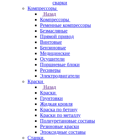
сварки
Компрессоры
Назад
Компрессоры
Ременные компрессоры
Безмасляные
Прямой привод
Винтовые
Бензиновые
Медицинские
Осушители
Поршневые блоки
Ресиверы
Электродвигатели
Краски
Назад
Краски
Грунтовки
Жидкая кровля
Краска по бетону
Краски по металлу
Полиуретановые составы
Резиновые краски
Эпоксидные составы
Станки