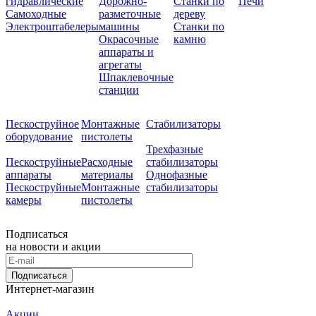
гидравлические
Дорожно-
Станки по
Печи
Самоходные
разметочные
дереву
Электроштабелеры
машины
Станки по
Окрасочные
камню
аппараты и
агрегаты
Шпаклевочные
станции
Пескоструйное
Монтажные
Стабилизаторы
оборудование
пистолеты
Трехфазные
Пескоструйные
Расходные
стабилизаторы
аппараты
материалы
Однофазные
Пескоструйные
Монтажные
стабилизаторы
камеры
пистолеты
Подписаться
на новости и акции
Подписаться
Интернет-магазин
Акции