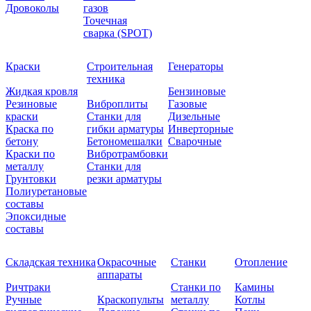
Дровоколы
газов
Точечная
сварка (SPOT)
Краски
Строительная
Генераторы
техника
Жидкая кровля
Бензиновые
Резиновые
Виброплиты
Газовые
краски
Станки для
Дизельные
Краска по
гибки арматуры
Инверторные
бетону
Бетономешалки
Сварочные
Краски по
Вибротрамбовки
металлу
Станки для
Грунтовки
резки арматуры
Полиуретановые
составы
Эпоксидные
составы
Складская техника
Окрасочные
Станки
Отопление
аппараты
Ричтраки
Станки по
Камины
Ручные
Краскопульты
металлу
Котлы