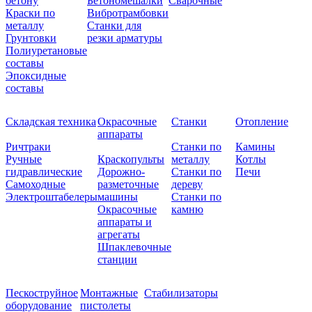
бетону
Бетономешалки
Сварочные
Краски по
Вибротрамбовки
металлу
Станки для
Грунтовки
резки арматуры
Полиуретановые
составы
Эпоксидные
составы
Складская техника
Окрасочные
Станки
Отопление
аппараты
Ричтраки
Станки по
Камины
Ручные
Краскопульты
металлу
Котлы
гидравлические
Дорожно-
Станки по
Печи
Самоходные
разметочные
дереву
Электроштабелеры
машины
Станки по
Окрасочные
камню
аппараты и
агрегаты
Шпаклевочные
станции
Пескоструйное
Монтажные
Стабилизаторы
оборудование
пистолеты