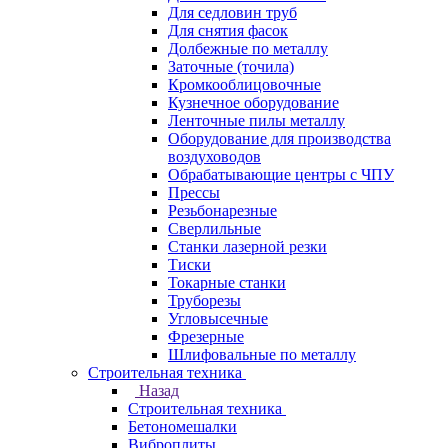
Для седловин труб
Для снятия фасок
Долбежные по металлу
Заточные (точила)
Кромкооблицовочные
Кузнечное оборудование
Ленточные пилы металлу
Оборудование для производства
воздуховодов
Обрабатывающие центры с ЧПУ
Прессы
Резьбонарезные
Сверлильные
Станки лазерной резки
Тиски
Токарные станки
Труборезы
Угловысечные
Фрезерные
Шлифовальные по металлу
Строительная техника
Назад
Строительная техника
Бетономешалки
Виброплиты