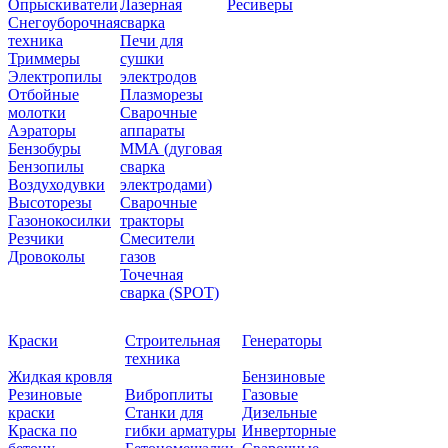
Опрыскиватели
Лазерная
Ресиверы
Снегоуборочная
сварка
техника
Печи для
Триммеры
сушки
Электропилы
электродов
Отбойные
Плазморезы
молотки
Сварочные
Аэраторы
аппараты
Бензобуры
ММА (дуговая
Бензопилы
сварка
Воздуходувки
электродами)
Высоторезы
Сварочные
Газонокосилки
тракторы
Резчики
Смесители
Дровоколы
газов
Точечная
сварка (SPOT)
Краски
Строительная
Генераторы
техника
Жидкая кровля
Бензиновые
Резиновые
Виброплиты
Газовые
краски
Станки для
Дизельные
Краска по
гибки арматуры
Инверторные