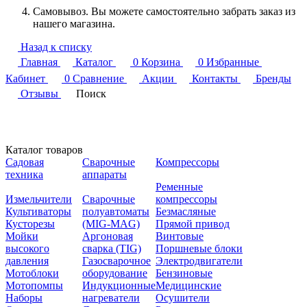
Самовывоз. Вы можете самостоятельно забрать заказ из
нашего магазина.
Назад к списку
Главная
Каталог
0
Корзина
0
Избранные
Кабинет
0
Сравнение
Акции
Контакты
Бренды
Отзывы
Поиск
Каталог товаров
Садовая
Сварочные
Компрессоры
техника
аппараты
Ременные
Измельчители
Сварочные
компрессоры
Культиваторы
полуавтоматы
Безмасляные
Кусторезы
(MIG-MAG)
Прямой привод
Мойки
Аргоновая
Винтовые
высокого
сварка (TIG)
Поршневые блоки
давления
Газосварочное
Электродвигатели
Мотоблоки
оборудование
Бензиновые
Мотопомпы
Индукционные
Медицинские
Наборы
нагреватели
Осушители