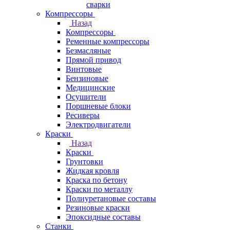
сварки
Компрессоры
Назад
Компрессоры
Ременные компрессоры
Безмасляные
Прямой привод
Винтовые
Бензиновые
Медицинские
Осушители
Поршневые блоки
Ресиверы
Электродвигатели
Краски
Назад
Краски
Грунтовки
Жидкая кровля
Краска по бетону
Краски по металлу
Полиуретановые составы
Резиновые краски
Эпоксидные составы
Станки