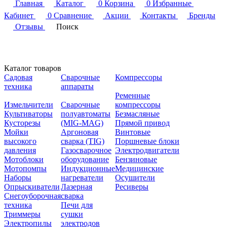
Главная
Каталог
0
Корзина
0
Избранные
Кабинет
0
Сравнение
Акции
Контакты
Бренды
Отзывы
Поиск
Каталог товаров
Садовая
Сварочные
Компрессоры
техника
аппараты
Ременные
Измельчители
Сварочные
компрессоры
Культиваторы
полуавтоматы
Безмасляные
Кусторезы
(MIG-MAG)
Прямой привод
Мойки
Аргоновая
Винтовые
высокого
сварка (TIG)
Поршневые блоки
давления
Газосварочное
Электродвигатели
Мотоблоки
оборудование
Бензиновые
Мотопомпы
Индукционные
Медицинские
Наборы
нагреватели
Осушители
Опрыскиватели
Лазерная
Ресиверы
Снегоуборочная
сварка
техника
Печи для
Триммеры
сушки
Электропилы
электродов