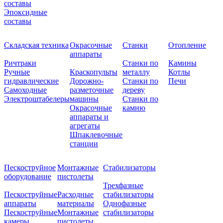
составы
Эпоксидные
составы
Складская техника
Окрасочные
Станки
Отопление
аппараты
Ричтраки
Станки по
Камины
Ручные
Краскопульты
металлу
Котлы
гидравлические
Дорожно-
Станки по
Печи
Самоходные
разметочные
дереву
Электроштабелеры
машины
Станки по
Окрасочные
камню
аппараты и
агрегаты
Шпаклевочные
станции
Пескоструйное
Монтажные
Стабилизаторы
оборудование
пистолеты
Трехфазные
Пескоструйные
Расходные
стабилизаторы
аппараты
материалы
Однофазные
Пескоструйные
Монтажные
стабилизаторы
камеры
пистолеты