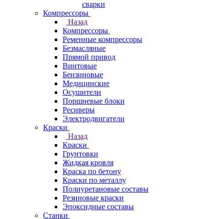
сварки
Компрессоры
Назад
Компрессоры
Ременные компрессоры
Безмасляные
Прямой привод
Винтовые
Бензиновые
Медицинские
Осушители
Поршневые блоки
Ресиверы
Электродвигатели
Краски
Назад
Краски
Грунтовки
Жидкая кровля
Краска по бетону
Краски по металлу
Полиуретановые составы
Резиновые краски
Эпоксидные составы
Станки