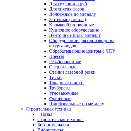
Для седловин труб
Для снятия фасок
Долбежные по металлу
Заточные (точила)
Кромкооблицовочные
Кузнечное оборудование
Ленточные пилы металлу
Оборудование для производства
воздуховодов
Обрабатывающие центры с ЧПУ
Прессы
Резьбонарезные
Сверлильные
Станки лазерной резки
Тиски
Токарные станки
Труборезы
Угловысечные
Фрезерные
Шлифовальные по металлу
Строительная техника
Назад
Строительная техника
Бетономешалки
Виброплиты