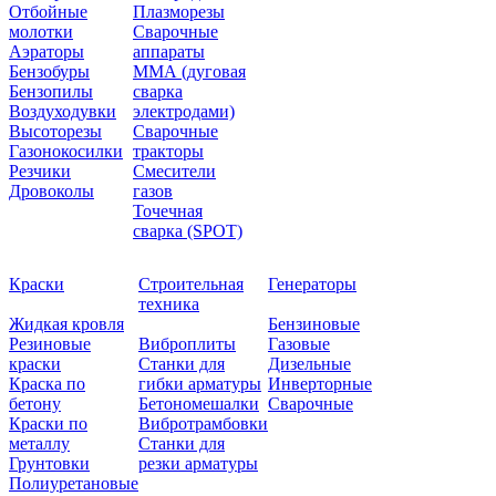
Отбойные
Плазморезы
молотки
Сварочные
Аэраторы
аппараты
Бензобуры
ММА (дуговая
Бензопилы
сварка
Воздуходувки
электродами)
Высоторезы
Сварочные
Газонокосилки
тракторы
Резчики
Смесители
Дровоколы
газов
Точечная
сварка (SPOT)
Краски
Строительная
Генераторы
техника
Жидкая кровля
Бензиновые
Резиновые
Виброплиты
Газовые
краски
Станки для
Дизельные
Краска по
гибки арматуры
Инверторные
бетону
Бетономешалки
Сварочные
Краски по
Вибротрамбовки
металлу
Станки для
Грунтовки
резки арматуры
Полиуретановые