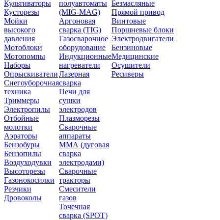
Культиваторы
полуавтоматы
Безмасляные
Кусторезы
(MIG-MAG)
Прямой привод
Мойки
Аргоновая
Винтовые
высокого
сварка (TIG)
Поршневые блоки
давления
Газосварочное
Электродвигатели
Мотоблоки
оборудование
Бензиновые
Мотопомпы
Индукционные
Медицинские
Наборы
нагреватели
Осушители
Опрыскиватели
Лазерная
Ресиверы
Снегоуборочная
сварка
техника
Печи для
Триммеры
сушки
Электропилы
электродов
Отбойные
Плазморезы
молотки
Сварочные
Аэраторы
аппараты
Бензобуры
ММА (дуговая
Бензопилы
сварка
Воздуходувки
электродами)
Высоторезы
Сварочные
Газонокосилки
тракторы
Резчики
Смесители
Дровоколы
газов
Точечная
сварка (SPOT)