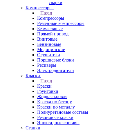
сварки
Компрессоры
Назад
Компрессоры
Ременные компрессоры
Безмасляные
Прямой привод
Винтовые
Бензиновые
Медицинские
Осушители
Поршневые блоки
Ресиверы
Электродвигатели
Краски
Назад
Краски
Грунтовки
Жидкая кровля
Краска по бетону
Краски по металлу
Полиуретановые составы
Резиновые краски
Эпоксидные составы
Станки