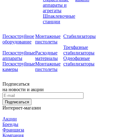
аппараты и
агрегаты
Шпаклевочные
станции
Пескоструйное
Монтажные
Стабилизаторы
оборудование
пистолеты
Трехфазные
Пескоструйные
Расходные
стабилизаторы
аппараты
материалы
Однофазные
Пескоструйные
Монтажные
стабилизаторы
камеры
пистолеты
Подписаться
на новости и акции
Подписаться
Интернет-магазин
Акции
Бренды
Франшиза
Компания