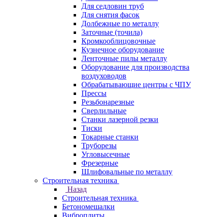
Для седловин труб
Для снятия фасок
Долбежные по металлу
Заточные (точила)
Кромкооблицовочные
Кузнечное оборудование
Ленточные пилы металлу
Оборудование для производства
воздуховодов
Обрабатывающие центры с ЧПУ
Прессы
Резьбонарезные
Сверлильные
Станки лазерной резки
Тиски
Токарные станки
Труборезы
Угловысечные
Фрезерные
Шлифовальные по металлу
Строительная техника
Назад
Строительная техника
Бетономешалки
Виброплиты