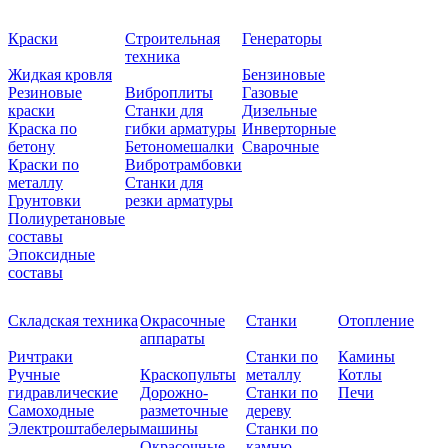
Краски
Строительная
Генераторы
техника
Жидкая кровля
Бензиновые
Резиновые
Виброплиты
Газовые
краски
Станки для
Дизельные
Краска по
гибки арматуры
Инверторные
бетону
Бетономешалки
Сварочные
Краски по
Вибротрамбовки
металлу
Станки для
Грунтовки
резки арматуры
Полиуретановые
составы
Эпоксидные
составы
Складская техника
Окрасочные
Станки
Отопление
аппараты
Ричтраки
Станки по
Камины
Ручные
Краскопульты
металлу
Котлы
гидравлические
Дорожно-
Станки по
Печи
Самоходные
разметочные
дереву
Электроштабелеры
машины
Станки по
Окрасочные
камню