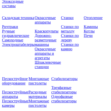
Эпоксидные
составы
Складская техника
Окрасочные
Станки
Отопление
аппараты
Ричтраки
Станки по
Камины
Ручные
Краскопульты
металлу
Котлы
гидравлические
Дорожно-
Станки по
Печи
Самоходные
разметочные
дереву
Электроштабелеры
машины
Станки по
Окрасочные
камню
аппараты и
агрегаты
Шпаклевочные
станции
Пескоструйное
Монтажные
Стабилизаторы
оборудование
пистолеты
Трехфазные
Пескоструйные
Расходные
стабилизаторы
аппараты
материалы
Однофазные
Пескоструйные
Монтажные
стабилизаторы
камеры
пистолеты