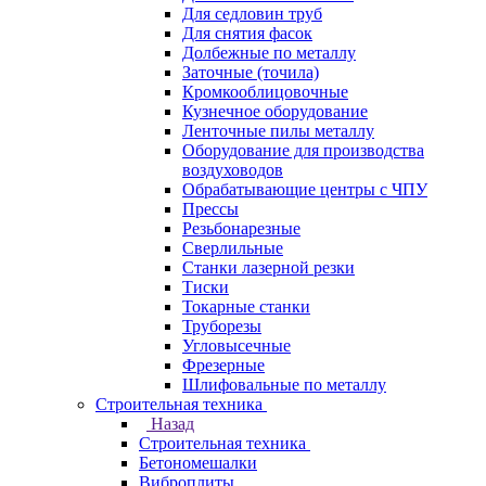
Для седловин труб
Для снятия фасок
Долбежные по металлу
Заточные (точила)
Кромкооблицовочные
Кузнечное оборудование
Ленточные пилы металлу
Оборудование для производства
воздуховодов
Обрабатывающие центры с ЧПУ
Прессы
Резьбонарезные
Сверлильные
Станки лазерной резки
Тиски
Токарные станки
Труборезы
Угловысечные
Фрезерные
Шлифовальные по металлу
Строительная техника
Назад
Строительная техника
Бетономешалки
Виброплиты