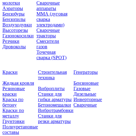
молотки
Сварочные
Аэраторы
аппараты
Бензобуры
ММА (дуговая
Бензопилы
сварка
Воздуходувки
электродами)
Высоторезы
Сварочные
Газонокосилки
тракторы
Резчики
Смесители
Дровоколы
газов
Точечная
сварка (SPOT)
Краски
Строительная
Генераторы
техника
Жидкая кровля
Бензиновые
Резиновые
Виброплиты
Газовые
краски
Станки для
Дизельные
Краска по
гибки арматуры
Инверторные
бетону
Бетономешалки
Сварочные
Краски по
Вибротрамбовки
металлу
Станки для
Грунтовки
резки арматуры
Полиуретановые
составы