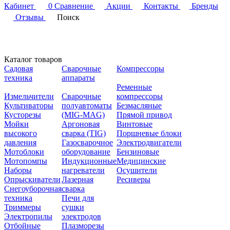
Кабинет
0
Сравнение
Акции
Контакты
Бренды
Отзывы
Поиск
Каталог товаров
Садовая
Сварочные
Компрессоры
техника
аппараты
Ременные
Измельчители
Сварочные
компрессоры
Культиваторы
полуавтоматы
Безмасляные
Кусторезы
(MIG-MAG)
Прямой привод
Мойки
Аргоновая
Винтовые
высокого
сварка (TIG)
Поршневые блоки
давления
Газосварочное
Электродвигатели
Мотоблоки
оборудование
Бензиновые
Мотопомпы
Индукционные
Медицинские
Наборы
нагреватели
Осушители
Опрыскиватели
Лазерная
Ресиверы
Снегоуборочная
сварка
техника
Печи для
Триммеры
сушки
Электропилы
электродов
Отбойные
Плазморезы