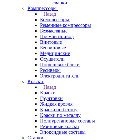
сварки
Компрессоры
Назад
Компрессоры
Ременные компрессоры
Безмасляные
Прямой привод
Винтовые
Бензиновые
Медицинские
Осушители
Поршневые блоки
Ресиверы
Электродвигатели
Краски
Назад
Краски
Грунтовки
Жидкая кровля
Краска по бетону
Краски по металлу
Полиуретановые составы
Резиновые краски
Эпоксидные составы
Станки