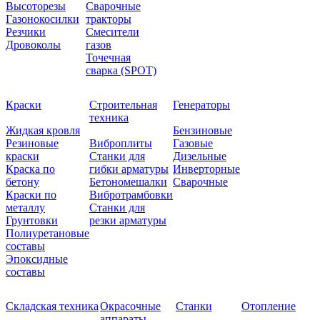
Высоторезы
Сварочные
Газонокосилки
тракторы
Резчики
Смесители
Дровоколы
газов
Точечная
сварка (SPOT)
Краски
Строительная
Генераторы
техника
Жидкая кровля
Бензиновые
Резиновые
Виброплиты
Газовые
краски
Станки для
Дизельные
Краска по
гибки арматуры
Инверторные
бетону
Бетономешалки
Сварочные
Краски по
Вибротрамбовки
металлу
Станки для
Грунтовки
резки арматуры
Полиуретановые
составы
Эпоксидные
составы
Складская техника
Окрасочные
Станки
Отопление
аппараты