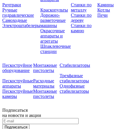
Ричтраки
Станки по
Камины
Ручные
Краскопульты
металлу
Котлы
гидравлические
Дорожно-
Станки по
Печи
Самоходные
разметочные
дереву
Электроштабелеры
машины
Станки по
Окрасочные
камню
аппараты и
агрегаты
Шпаклевочные
станции
Пескоструйное
Монтажные
Стабилизаторы
оборудование
пистолеты
Трехфазные
Пескоструйные
Расходные
стабилизаторы
аппараты
материалы
Однофазные
Пескоструйные
Монтажные
стабилизаторы
камеры
пистолеты
Подписаться
на новости и акции
Подписаться