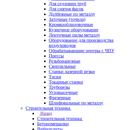
Для седловин труб
Для снятия фасок
Долбежные по металлу
Заточные (точила)
Кромкооблицовочные
Кузнечное оборудование
Ленточные пилы металлу
Оборудование для производства
воздуховодов
Обрабатывающие центры с ЧПУ
Прессы
Резьбонарезные
Сверлильные
Станки лазерной резки
Тиски
Токарные станки
Труборезы
Угловысечные
Фрезерные
Шлифовальные по металлу
Строительная техника
Назад
Строительная техника
Бетономешалки
Виброплиты