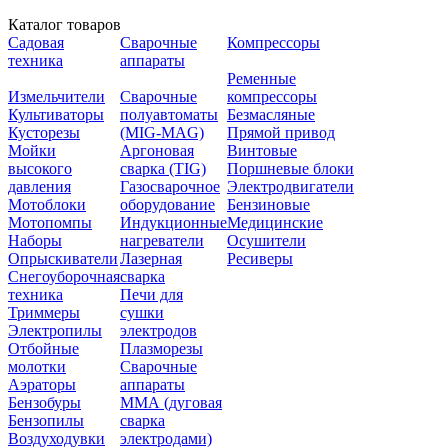
Каталог товаров
Садовая
Сварочные
Компрессоры
техника
аппараты
Ременные
Измельчители
Сварочные
компрессоры
Культиваторы
полуавтоматы
Безмасляные
Кусторезы
(MIG-MAG)
Прямой привод
Мойки
Аргоновая
Винтовые
высокого
сварка (TIG)
Поршневые блоки
давления
Газосварочное
Электродвигатели
Мотоблоки
оборудование
Бензиновые
Мотопомпы
Индукционные
Медицинские
Наборы
нагреватели
Осушители
Опрыскиватели
Лазерная
Ресиверы
Снегоуборочная
сварка
техника
Печи для
Триммеры
сушки
Электропилы
электродов
Отбойные
Плазморезы
молотки
Сварочные
Аэраторы
аппараты
Бензобуры
ММА (дуговая
Бензопилы
сварка
Воздуходувки
электродами)