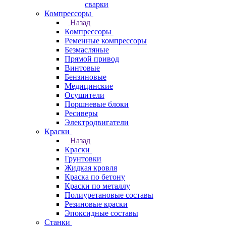
сварки
Компрессоры
Назад
Компрессоры
Ременные компрессоры
Безмасляные
Прямой привод
Винтовые
Бензиновые
Медицинские
Осушители
Поршневые блоки
Ресиверы
Электродвигатели
Краски
Назад
Краски
Грунтовки
Жидкая кровля
Краска по бетону
Краски по металлу
Полиуретановые составы
Резиновые краски
Эпоксидные составы
Станки