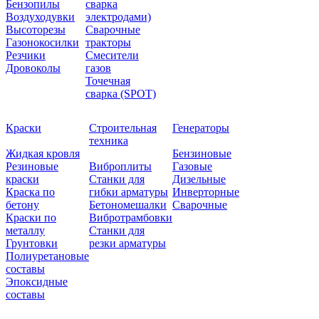
Бензопилы
сварка
Воздуходувки
электродами)
Высоторезы
Сварочные
Газонокосилки
тракторы
Резчики
Смесители
Дровоколы
газов
Точечная
сварка (SPOT)
Краски
Строительная
Генераторы
техника
Жидкая кровля
Бензиновые
Резиновые
Виброплиты
Газовые
краски
Станки для
Дизельные
Краска по
гибки арматуры
Инверторные
бетону
Бетономешалки
Сварочные
Краски по
Вибротрамбовки
металлу
Станки для
Грунтовки
резки арматуры
Полиуретановые
составы
Эпоксидные
составы