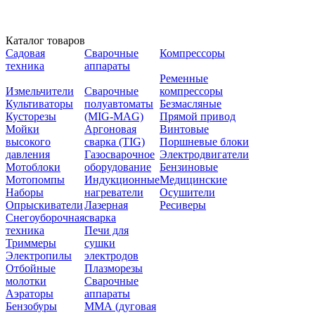
Каталог товаров
Садовая
Сварочные
Компрессоры
техника
аппараты
Ременные
Измельчители
Сварочные
компрессоры
Культиваторы
полуавтоматы
Безмасляные
Кусторезы
(MIG-MAG)
Прямой привод
Мойки
Аргоновая
Винтовые
высокого
сварка (TIG)
Поршневые блоки
давления
Газосварочное
Электродвигатели
Мотоблоки
оборудование
Бензиновые
Мотопомпы
Индукционные
Медицинские
Наборы
нагреватели
Осушители
Опрыскиватели
Лазерная
Ресиверы
Снегоуборочная
сварка
техника
Печи для
Триммеры
сушки
Электропилы
электродов
Отбойные
Плазморезы
молотки
Сварочные
Аэраторы
аппараты
Бензобуры
ММА (дуговая