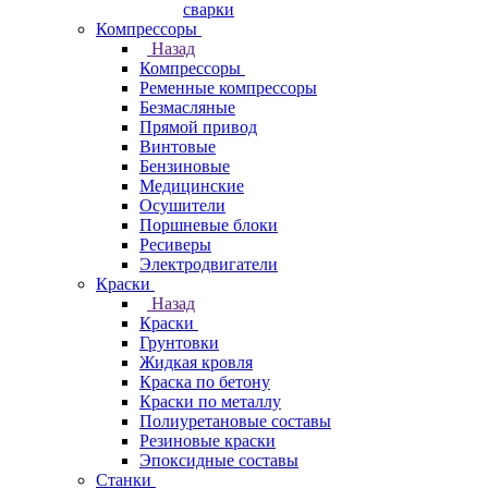
сварки
Компрессоры
Назад
Компрессоры
Ременные компрессоры
Безмасляные
Прямой привод
Винтовые
Бензиновые
Медицинские
Осушители
Поршневые блоки
Ресиверы
Электродвигатели
Краски
Назад
Краски
Грунтовки
Жидкая кровля
Краска по бетону
Краски по металлу
Полиуретановые составы
Резиновые краски
Эпоксидные составы
Станки