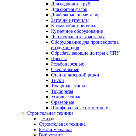
Для седловин труб
Для снятия фасок
Долбежные по металлу
Заточные (точила)
Кромкооблицовочные
Кузнечное оборудование
Ленточные пилы металлу
Оборудование для производства
воздуховодов
Обрабатывающие центры с ЧПУ
Прессы
Резьбонарезные
Сверлильные
Станки лазерной резки
Тиски
Токарные станки
Труборезы
Угловысечные
Фрезерные
Шлифовальные по металлу
Строительная техника
Назад
Строительная техника
Бетономешалки
Виброплиты