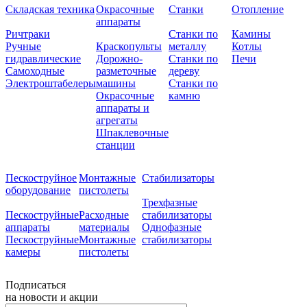
Складская техника
Окрасочные
Станки
Отопление
аппараты
Ричтраки
Станки по
Камины
Ручные
Краскопульты
металлу
Котлы
гидравлические
Дорожно-
Станки по
Печи
Самоходные
разметочные
дереву
Электроштабелеры
машины
Станки по
Окрасочные
камню
аппараты и
агрегаты
Шпаклевочные
станции
Пескоструйное
Монтажные
Стабилизаторы
оборудование
пистолеты
Трехфазные
Пескоструйные
Расходные
стабилизаторы
аппараты
материалы
Однофазные
Пескоструйные
Монтажные
стабилизаторы
камеры
пистолеты
Подписаться
на новости и акции