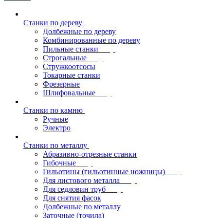
Станки по дереву
Долбежные по дереву
Комбинированные по дереву
Пильные станки
Строгальные
Стружкоотсосы
Токарные станки
Фрезерные
Шлифовальные
Станки по камню
Ручные
Электро
Станки по металлу
Абразивно-отрезные станки
Гибочные
Гильотины (гильотинные ножницы)
Для листового металла
Для седловин труб
Для снятия фасок
Долбежные по металлу
Заточные (точила)